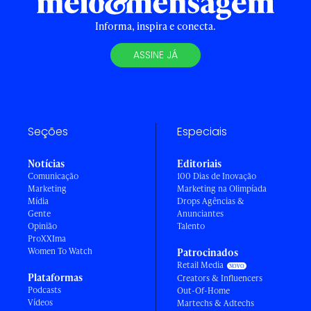
Informa, inspira e conecta.
ASSINE JÁ
Seções
Especiais
Notícias
Editoriais
Comunicação
100 Dias de Inovação
Marketing
Marketing na Olimpíada
Mídia
Drops Agências &
Gente
Anunciantes
Opinião
Talento
ProXXIma
Women To Watch
Patrocinados
Retail Media
Plataformas
Creators & Influencers
Podcasts
Out-Of-Home
Vídeos
Martechs & Adtechs