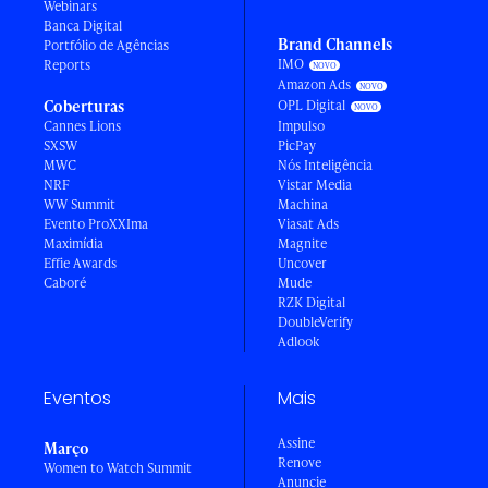
Webinars
Banca Digital
Brand Channels
Portfólio de Agências
IMO
Reports
Amazon Ads
Coberturas
OPL Digital
Cannes Lions
Impulso
SXSW
PicPay
MWC
Nós Inteligência
NRF
Vistar Media
WW Summit
Machina
Evento ProXXIma
Viasat Ads
Maximídia
Magnite
Effie Awards
Uncover
Caboré
Mude
RZK Digital
DoubleVerify
Adlook
Eventos
Mais
Assine
Março
Renove
Women to Watch Summit
Anuncie