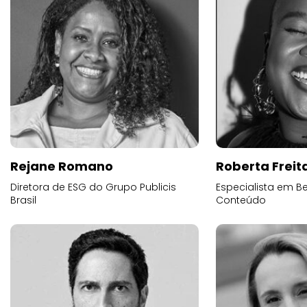
Rejane Romano
Roberta Freit
Diretora de ESG do Grupo Publicis
Especialista em B
Brasil
Conteúdo