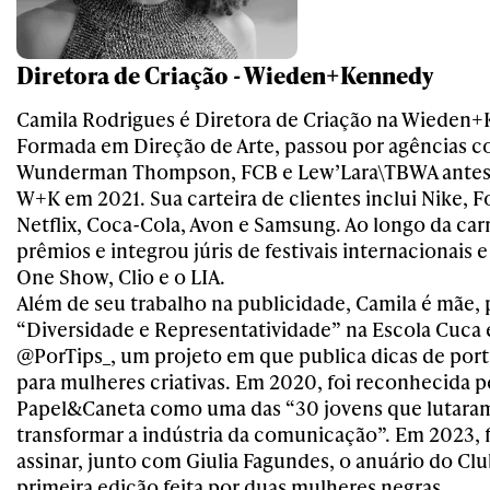
Diretora de Criação - Wieden+Kennedy
Camila
Rodrigues
é Diretora de Criação na Wieden+
Formada em Direção de Arte, passou por agências 
Wunderman Thompson, FCB e Lew’Lara\TBWA antes d
W+K em 2021. Sua carteira de clientes inclui Nike, 
Netflix, Coca-Cola, Avon e Samsung. Ao longo da car
prêmios e integrou júris de festivais internacionais 
One Show, Clio e o LIA.
Além de seu trabalho na publicidade,
Camila
é mãe, 
“Diversidade e Representatividade” na Escola Cuca
@PorTips_, um projeto em que publica dicas de portf
para mulheres criativas. Em 2020, foi reconhecida p
Papel&Caneta como uma das “30 jovens que lutara
transformar a indústria da comunicação”. Em 2023, f
assinar, junto com Giulia Fagundes, o anuário do Clu
primeira edição feita por duas mulheres negras.