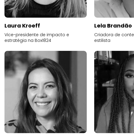
Laura Kroeff
Lela Brandão
Vice-presidente de impacto e
Criadora de conte
estratégia na Box1824
estilista