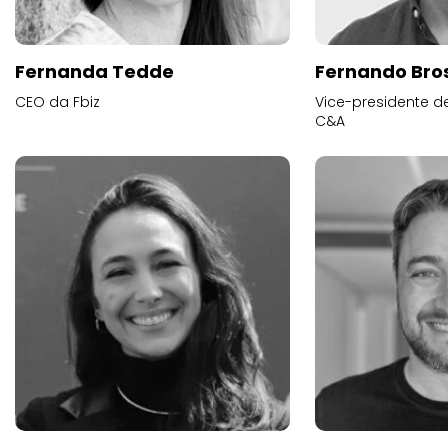
Fernanda Tedde
Fernando Bros
CEO da Fbiz
Vice-presidente 
C&A