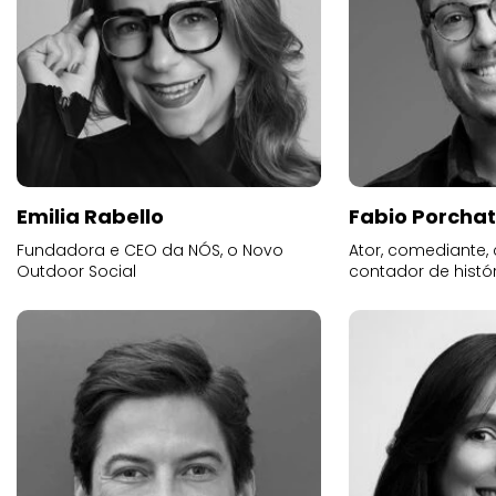
Emilia Rabello
Fabio Porchat
Fundadora e CEO da NÓS, o Novo
Ator, comediante,
Outdoor Social
contador de histó