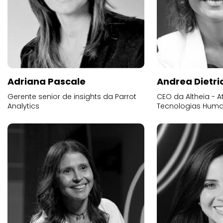
Adriana Pascale
Andrea Dietri
Gerente senior de insights da Parrot
CEO da Altheia - At
Analytics
Tecnologias Human