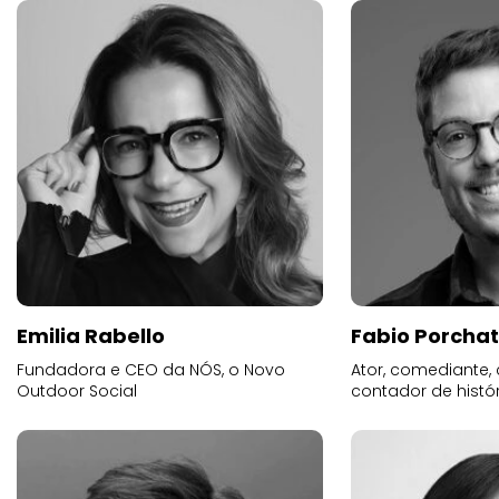
Emilia Rabello
Fabio Porchat
Fundadora e CEO da NÓS, o Novo
Ator, comediante,
Outdoor Social
contador de histó