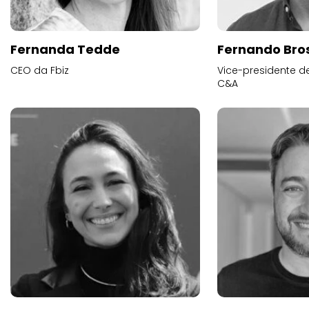
Fernanda Tedde
Fernando Bros
CEO da Fbiz
Vice-presidente 
C&A