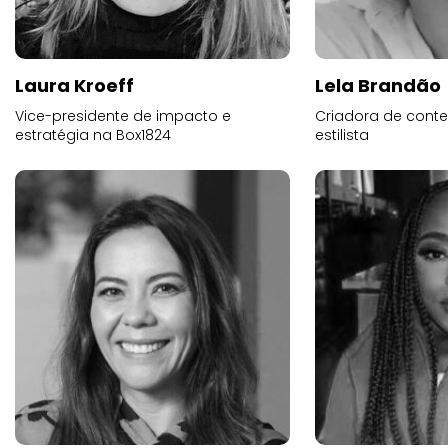
Laura Kroeff
Lela Brandão
Vice-presidente de impacto e
Criadora de conte
estratégia na Box1824
estilista