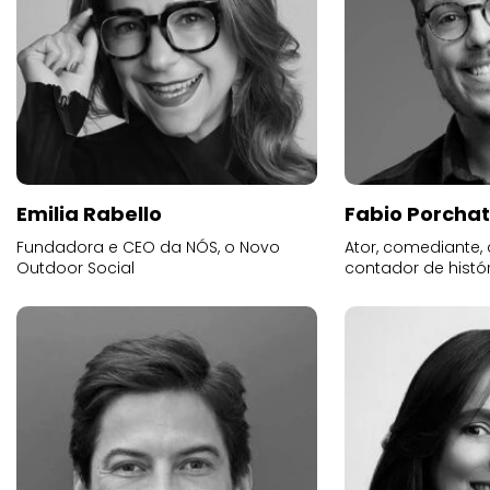
Emilia Rabello
Fabio Porchat
Fundadora e CEO da NÓS, o Novo
Ator, comediante,
Outdoor Social
contador de histó