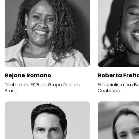
Rejane Romano
Roberta Freit
Diretora de ESG do Grupo Publicis
Especialista em B
Brasil
Conteúdo