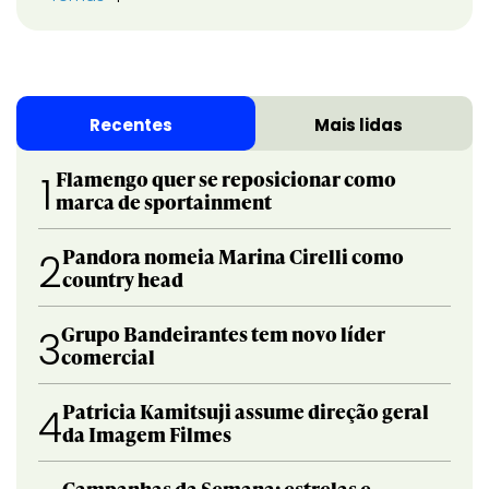
Recentes
Mais lidas
Flamengo quer se reposicionar como
1
marca de sportainment
Pandora nomeia Marina Cirelli como
2
country head
Grupo Bandeirantes tem novo líder
3
comercial
Patricia Kamitsuji assume direção geral
4
da Imagem Filmes
Campanhas da Semana: estrelas e