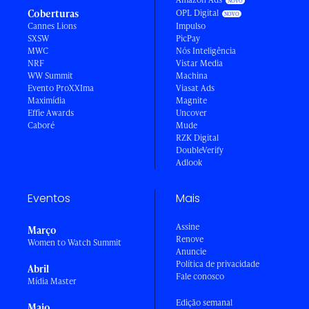
Coberturas
OPL Digital
Cannes Lions
Impulso
SXSW
PicPay
MWC
Nós Inteligência
NRF
Vistar Media
WW Summit
Machina
Evento ProXXIma
Viasat Ads
Maximídia
Magnite
Effie Awards
Uncover
Caboré
Mude
RZK Digital
DoubleVerify
Adlook
Eventos
Mais
Assine
Março
Renove
Women to Watch Summit
Anuncie
Política de privacidade
Abril
Fale conosco
Mídia Master
Edição semanal
Maio