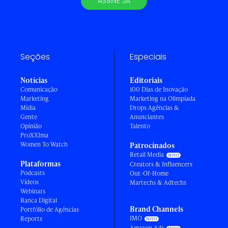
ASSINE JÁ
Seções
Especiais
Notícias
Editoriais
Comunicação
100 Dias de Inovação
Marketing
Marketing na Olimpíada
Mídia
Drops Agências &
Gente
Anunciantes
Opinião
Talento
ProXXIma
Women To Watch
Patrocinados
Retail Media
Plataformas
Creators & Influencers
Podcasts
Out-Of-Home
Vídeos
Martechs & Adtechs
Webinars
Banca Digital
Brand Channels
Portfólio de Agências
IMO
Reports
Amazon Ads