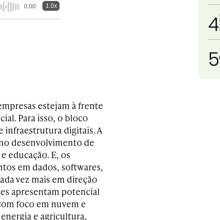
1.0x
0:00
4
5
empresas estejam à frente
cial. Para isso, o bloco
nfraestrutura digitais. A
o no desenvolvimento de
 e educação. E, os
tos em dados, softwares,
cada vez mais em direção
ões apresentam potencial
, com foco em nuvem e
 energia e agricultura,