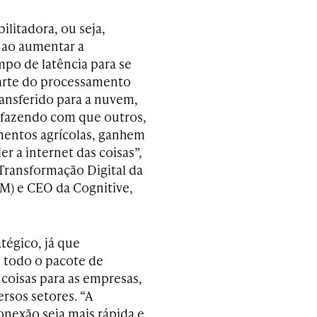
ilitadora, ou seja,
 ao aumentar a
po de latência para se
parte do processamento
ansferido para a nuvem,
e fazendo com que outros,
mentos agrícolas, ganhem
r a internet das coisas”,
Transformação Digital da
M) e CEO da Cognitive,
tégico, já que
 todo o pacote de
s coisas para as empresas,
rsos setores. “A
onexão seja mais rápida e