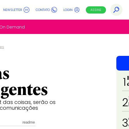
NEWSLETTER
CONTATO
LOGIN
ASSINE
s On Demand
tes
as
1
igentes
2
 das coisas, serão os
lecomunicações
3
readme