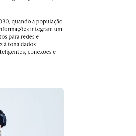
2030, quando a população
s informações integram um
os para redes e
z à tona dados
nteligentes, conexões e