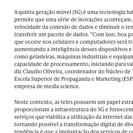
A quinta geração móvel (5G) é uma tecnologia hab
permite que uma série de inovações aconteçam,
velocidade da conexão de dados e diminuir o tem
transferir um pacote de dados. “Com isso, boa 
que ocorre nos celulares e computadores será tr
aumentando a inteligência desses dispositivos 
como geladeiras, máquinas industriais e equipa
capacidade de processamento, iniciando para vale
diz Claudio Oliveira, coordenador do Núcleo de 
Escola Superior de Propaganda e Marketing (ESP
empresa de media science.
Neste contexto, as teles possuem um papel estra
proporcionam a infraestrutura do 5G e fornecem
serviços que viabiliza a utilização da internet da
tornando possível a transformação digital de dive
tendência é que a implantação dos serviços de c