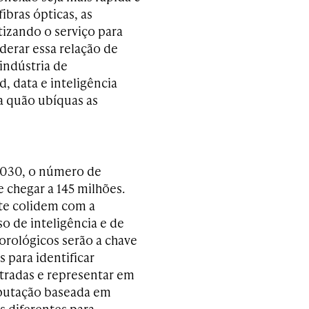
ibras ópticas, as
izando o serviço para
derar essa relação de
indústria de
, data e inteligência
 a quão ubíquas as
2030, o número de
e chegar a 145 milhões.
rte colidem com a
so de inteligência e de
orológicos serão a chave
 para identificar
stradas e representar em
mputação baseada em
s diferentes para