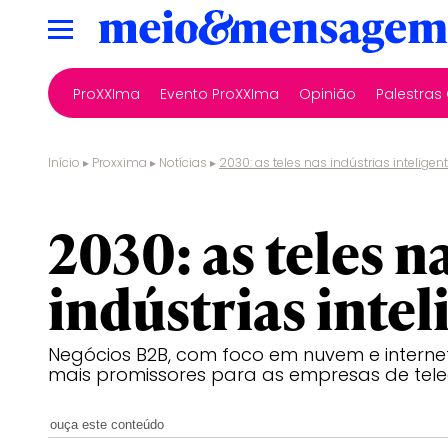
ProXXIma
Evento ProXXIma
Opinião
Palestra
Início
▸
Proxxima
▸
Notícias
▸
2030: as teles nas indústrias inteligen
conexão
2030: as teles n
indústrias intel
Negócios B2B, com foco em nuvem e internet
mais promissores para as empresas de te
ouça este conteúdo