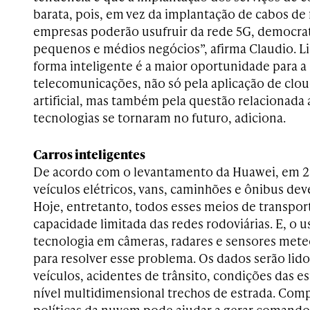
barata, pois, em vez da implantação de cabos de f
empresas poderão usufruir da rede 5G, democrat
pequenos e médios negócios”, afirma Claudio. Li
forma inteligente é a maior oportunidade para a 
telecomunicações, não só pela aplicação de cloud
artificial, mas também pela questão relacionada
tecnologias se tornaram no futuro, adiciona.
Carros inteligentes
De acordo com o levantamento da Huawei, em 
veículos elétricos, vans, caminhões e ônibus dev
Hoje, entretanto, todos esses meios de transpo
capacidade limitada das redes rodoviárias. E, o u
tecnologia em câmeras, radares e sensores mete
para resolver esse problema. Os dados serão lidos
veículos, acidentes de trânsito, condições das e
nível multidimensional trechos de estrada. Co
políticas da nuvem pode ajudar a gerar comando