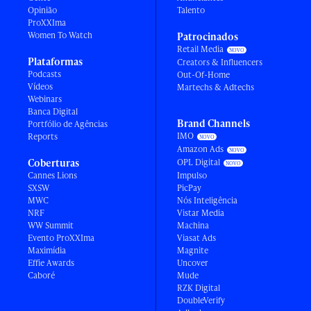
Opinião
Talento
ProXXIma
Women To Watch
Patrocinados
Retail Media
Plataformas
Creators & Influencers
Podcasts
Out-Of-Home
Vídeos
Martechs & Adtechs
Webinars
Banca Digital
Brand Channels
Portfólio de Agências
IMO
Reports
Amazon Ads
Coberturas
OPL Digital
Cannes Lions
Impulso
SXSW
PicPay
MWC
Nós Inteligência
NRF
Vistar Media
WW Summit
Machina
Evento ProXXIma
Viasat Ads
Maximídia
Magnite
Effie Awards
Uncover
Caboré
Mude
RZK Digital
DoubleVerify