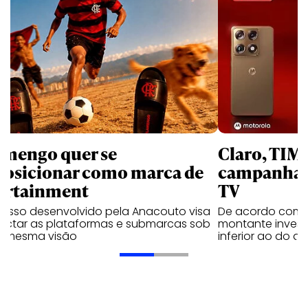
amengo quer se
Claro, TIM
posicionar como marca de
campanhas 
ortainment
TV
cesso desenvolvido pela Anacouto visa
De acordo com 
ectar as plataformas e submarcas sob
montante invest
 mesma visão
inferior ao do 