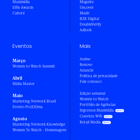
Maximídia
Magnite
Effie Awards
Uncover
Caboré
Mude
RZK Digital
DoubleVerify
Adlook
Eventos
Mais
Assine
Março
Renove
Women to Watch Summit
Anuncie
Política de privacidade
Abril
Fale conosco
Mídia Master
Edição semanal
Maio
Women to Watch
Marketing Network Brasil
Portfólio de Agências
Evento ProXXIma
Ingressos Maximídia
Convites WW
Agosto
Retail Media
Marketing Network Knowledge
Women To Watch - Homenagem