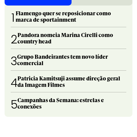
Flamengo quer se reposicionar como
1
marca de sportainment
Pandora nomeia Marina Cirelli como
2
country head
Grupo Bandeirantes tem novo líder
3
comercial
Patricia Kamitsuji assume direção geral
4
da Imagem Filmes
Campanhas da Semana: estrelas e
5
conexões