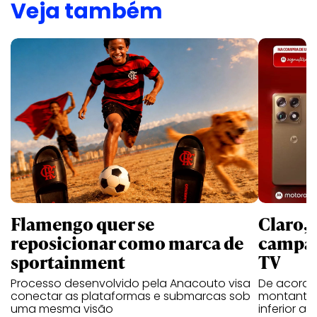
Veja também
Flamengo quer se
Claro,
reposicionar como marca de
campan
sportainment
TV
Processo desenvolvido pela Anacouto visa
De acordo
conectar as plataformas e submarcas sob
montante 
uma mesma visão
inferior 