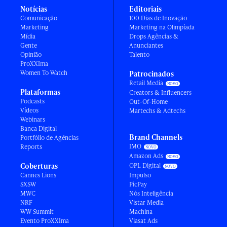
Notícias
Editoriais
Comunicação
100 Dias de Inovação
Marketing
Marketing na Olimpíada
Mídia
Drops Agências &
Gente
Anunciantes
Opinião
Talento
ProXXIma
Women To Watch
Patrocinados
Retail Media
Plataformas
Creators & Influencers
Podcasts
Out-Of-Home
Vídeos
Martechs & Adtechs
Webinars
Banca Digital
Brand Channels
Portfólio de Agências
IMO
Reports
Amazon Ads
Coberturas
OPL Digital
Cannes Lions
Impulso
SXSW
PicPay
MWC
Nós Inteligência
NRF
Vistar Media
WW Summit
Machina
Evento ProXXIma
Viasat Ads