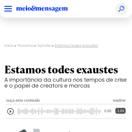
Início
▸
Proxxima
▸
Opinião
▸
Estamos todes exaustes
opinião
Estamos todes exaustes
A importância da cultura nos tempos de crise
e o papel de creators e marcas
ouça este conteúdo
readme
1.0x
0:00