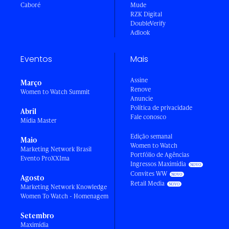
Caboré
Mude
RZK Digital
DoubleVerify
Adlook
Eventos
Mais
Assine
Março
Renove
Women to Watch Summit
Anuncie
Política de privacidade
Abril
Fale conosco
Mídia Master
Edição semanal
Maio
Women to Watch
Marketing Network Brasil
Portfólio de Agências
Evento ProXXIma
Ingressos Maximídia
Convites WW
Agosto
Retail Media
Marketing Network Knowledge
Women To Watch - Homenagem
Setembro
Maximídia