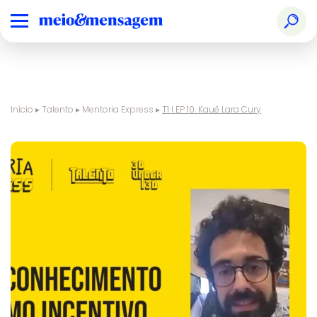
Início
▸
Talento
▸
Mentoria Express
▸
T1 I EP 10: Kauê Lara Cury