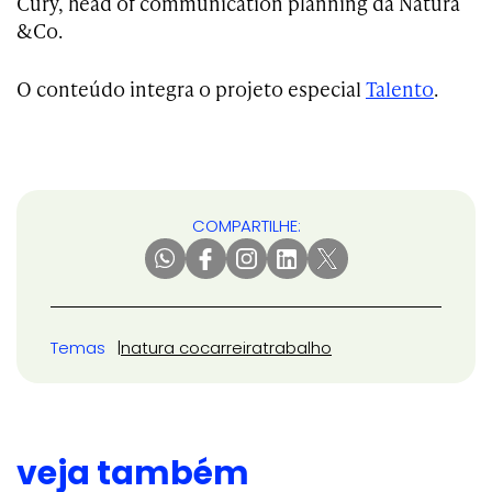
Cury, head of communication planning da Natura
&Co.
O conteúdo integra o projeto especial
Talento
.
COMPARTILHE:
Temas
natura co
carreira
trabalho
veja também