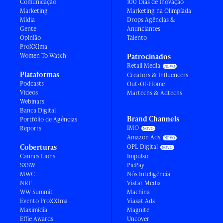
Comunicação
100 Dias de Inovação
Marketing
Marketing na Olimpíada
Mídia
Drops Agências &
Gente
Anunciantes
Opinião
Talento
ProXXIma
Women To Watch
Patrocinados
Retail Media
Plataformas
Creators & Influencers
Podcasts
Out-Of-Home
Vídeos
Martechs & Adtechs
Webinars
Banca Digital
Brand Channels
Portfólio de Agências
IMO
Reports
Amazon Ads
Coberturas
OPL Digital
Cannes Lions
Impulso
SXSW
PicPay
MWC
Nós Inteligência
NRF
Vistar Media
WW Summit
Machina
Evento ProXXIma
Viasat Ads
Maximídia
Magnite
Effie Awards
Uncover