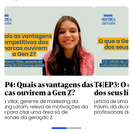
|EP4: Quais as vantagens das
T4|EP3: O q
rcas ouvirem a Gen Z?
dos seus lí
na Villar, gerente de marketing da
Letícia de Lima
sung Latam, releva as motivações da
Pavim, dá dicas 
ca para criar uma área só de
profissionais de
issionais da geração Z