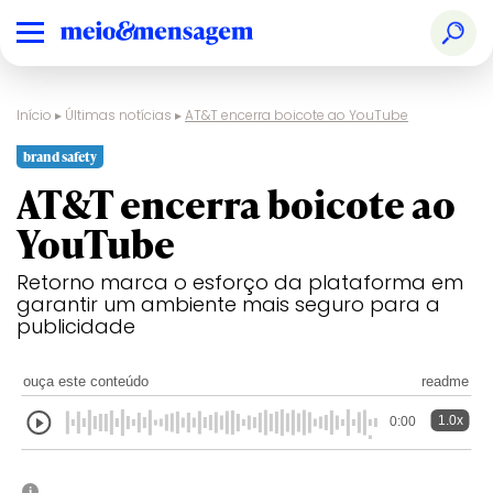
Início
▸
Últimas notícias
▸
AT&T encerra boicote ao YouTube
brand safety
AT&T encerra boicote ao
YouTube
Retorno marca o esforço da plataforma em
garantir um ambiente mais seguro para a
publicidade
ouça este conteúdo
readme
1.0x
0:00
i