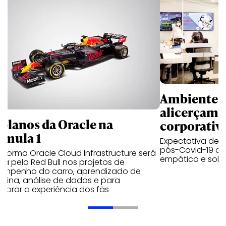
Ambientes 
alicerçam 
 planos da Oracle na
corporativ
rmula 1
Expectativa de p
pós-Covid-19 apo
aforma Oracle Cloud Infrastructure será
empático e solid
a pela Red Bull nos projetos de
empenho do carro, aprendizado de
uina, análise de dados e para
morar a experiência dos fãs