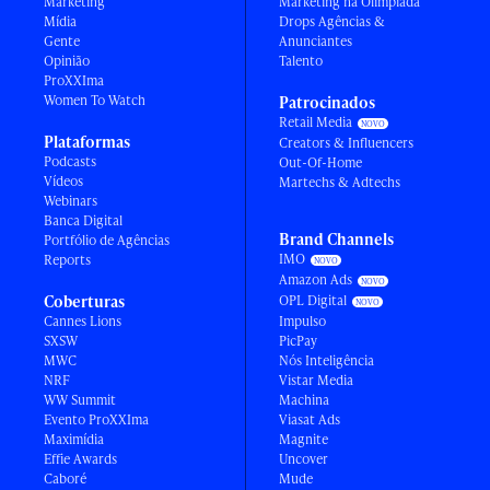
Marketing
Marketing na Olimpíada
Mídia
Drops Agências &
Gente
Anunciantes
Opinião
Talento
ProXXIma
Women To Watch
Patrocinados
Retail Media
Plataformas
Creators & Influencers
Podcasts
Out-Of-Home
Vídeos
Martechs & Adtechs
Webinars
Banca Digital
Brand Channels
Portfólio de Agências
IMO
Reports
Amazon Ads
Coberturas
OPL Digital
Cannes Lions
Impulso
SXSW
PicPay
MWC
Nós Inteligência
NRF
Vistar Media
WW Summit
Machina
Evento ProXXIma
Viasat Ads
Maximídia
Magnite
Effie Awards
Uncover
Caboré
Mude