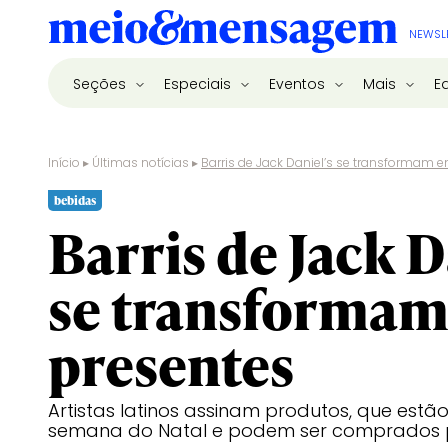
NEWSL
Seções
Especiais
Eventos
Mais
E
Início
▸
Últimas notícias
▸
Barris de Jack Daniel’s se transformam 
bebidas
Barris de Jack D
se transforma
presentes
Artistas latinos assinam produtos, que estã
semana do Natal e podem ser comprados 