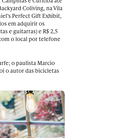
, Campinas e Curitiba até
Backyard Coliving, na Vila
’s Perfect Gift Exhibit,
dos em adquirir os
as e guitarras) e R$ 2,5
com o local por telefone
fe; o paulista Marcio
oi o autor das bicicletas