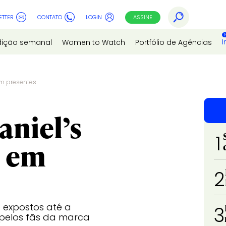
ETTER
CONTATO
LOGIN
ASSINE
I
dição semanal
Women to Watch
Portfólio de Agências
em presentes
aniel’s
1
m em
2
o expostos até a
3
pelos fãs da marca