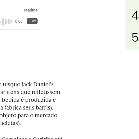
4
readme
1.0x
0:00
5
 uísque Jack Daniel’s
ar itens que refletissem
 a bebida é produzida e
 fabrica seus barris).
 objeto para o mercado
icletas).