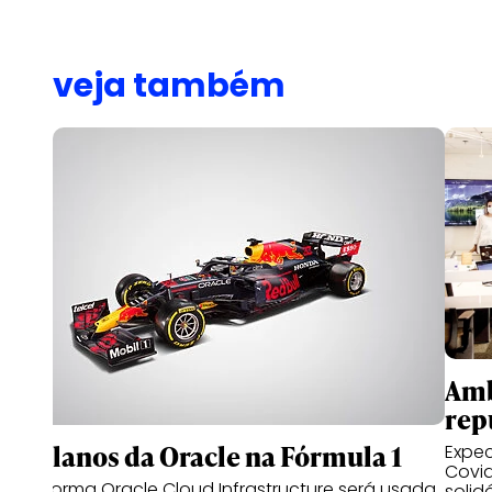
veja também
Amb
rep
Os planos da Oracle na Fórmula 1
Expec
Covid
Plataforma Oracle Cloud Infrastructure será usada
solid