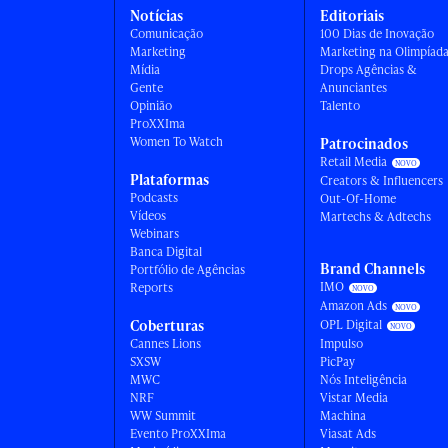
Notícias
Editoriais
Comunicação
100 Dias de Inovação
Marketing
Marketing na Olimpíad
Mídia
Drops Agências &
Gente
Anunciantes
Opinião
Talento
ProXXIma
Women To Watch
Patrocinados
Retail Media
Plataformas
Creators & Influencers
Podcasts
Out-Of-Home
Vídeos
Martechs & Adtechs
Webinars
Banca Digital
Brand Channels
Portfólio de Agências
IMO
Reports
Amazon Ads
Coberturas
OPL Digital
Cannes Lions
Impulso
SXSW
PicPay
MWC
Nós Inteligência
NRF
Vistar Media
WW Summit
Machina
Evento ProXXIma
Viasat Ads