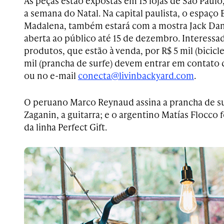
As peças estão expostas em 15 lojas de São Paulo
a semana do Natal. Na capital paulista, o espaço 
Madalena, também estará com a mostra Jack Daniel
aberta ao público até 15 de dezembro. Interessa
produtos, que estão à venda, por R$ 5 mil (biciclet
mil (prancha de surfe) devem entrar em contato 
ou no e-mail
conecta@livinbackyard.com
.
O peruano Marco Reynaud assina a prancha de sur
Zaganin, a guitarra; e o argentino Matías Flocco f
da linha Perfect Gift.