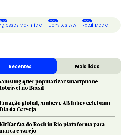
ngressos Maximídia
Convites WW
Retail Media
Recentes
Mais lidas
Samsung quer popularizar smartphone
dobrável no Brasil
Em ação global, Ambev e AB Inbev celebram
Dia da Cerveja
KitKat faz do Rock in Rio plataforma para
marca e varejo