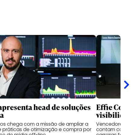
apresenta head de soluções
Effie Colle
ia
visibilidad
sos chega com a missão de ampliar a
Vencedores das 
 práticas de otimização e compra por
contam como o 
e de mídia off-line
carreiras fora d