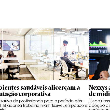
ientes saudáveis alicerçam a
Nexxys 
utação corporativa
de míd
tativa de profissionais para o período pós-
Diego Pas
-19 aponta trabalho mais flexível, empático e
adoção de
ário
performanc