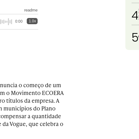
4
readme
1.0x
0:00
5
 anuncia o começo de um
com o
Movimento ECOERA
ro títulos da empresa. A
em municípios do Plano
 compensar a quantidade
 da Vogue, que celebra o