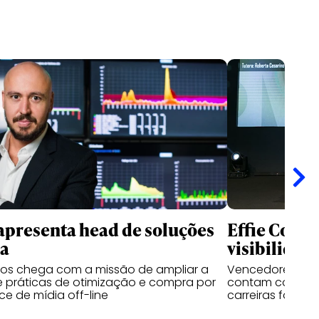
apresenta head de soluções
Effie Colle
ia
visibilidad
sos chega com a missão de ampliar a
Vencedores das 
 práticas de otimização e compra por
contam como o 
e de mídia off-line
carreiras fora d