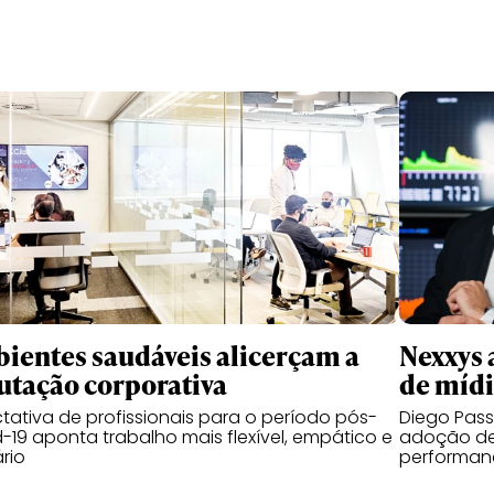
ientes saudáveis alicerçam a
Nexxys 
utação corporativa
de míd
tativa de profissionais para o período pós-
Diego Pas
-19 aponta trabalho mais flexível, empático e
adoção de
ário
performanc