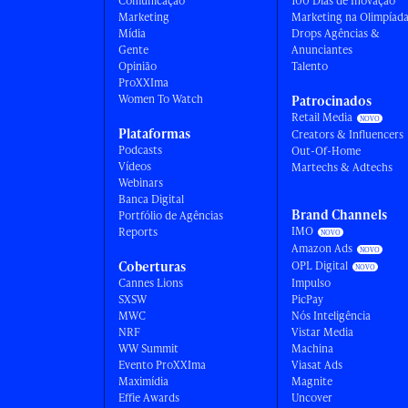
Comunicação
100 Dias de Inovação
Marketing
Marketing na Olimpíad
Mídia
Drops Agências &
Gente
Anunciantes
Opinião
Talento
ProXXIma
Women To Watch
Patrocinados
Retail Media
Plataformas
Creators & Influencers
Podcasts
Out-Of-Home
Vídeos
Martechs & Adtechs
Webinars
Banca Digital
Brand Channels
Portfólio de Agências
IMO
Reports
Amazon Ads
Coberturas
OPL Digital
Cannes Lions
Impulso
SXSW
PicPay
MWC
Nós Inteligência
NRF
Vistar Media
WW Summit
Machina
Evento ProXXIma
Viasat Ads
Maximídia
Magnite
Effie Awards
Uncover