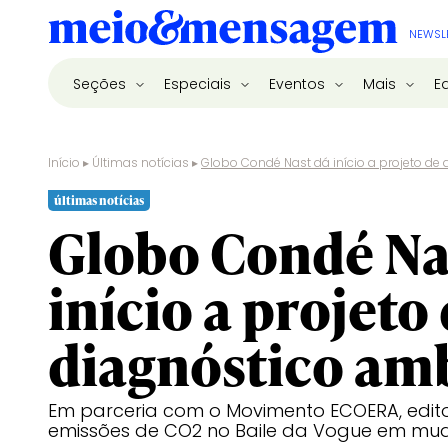
NEWSL
Seções
Especiais
Eventos
Mais
E
Início
▸
Últimas notícias
▸
Globo Condé Nast dá início a projeto de
últimas notícias
Globo Condé Na
início a projeto
diagnóstico am
Em parceria com o Movimento ECOERA, edit
emissões de CO2 no Baile da Vogue em mud