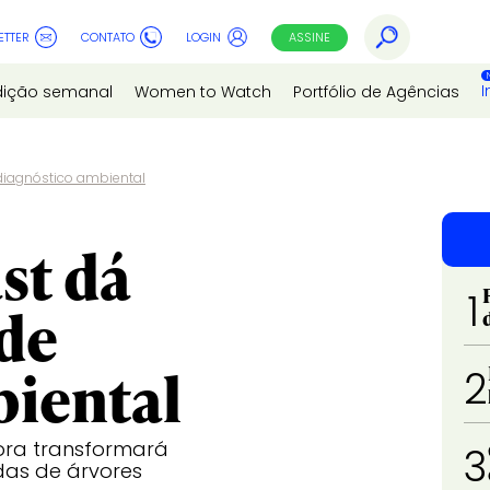
ETTER
CONTATO
LOGIN
ASSINE
I
dição semanal
Women to Watch
Portfólio de Agências
 diagnóstico ambiental
st dá
1
 de
biental
2
ora transformará
3
as de árvores