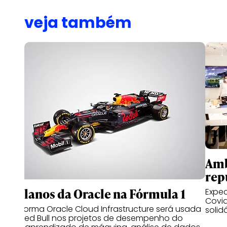
veja também
Amb
rep
Os planos da Oracle na Fórmula 1
Expec
Covid
Plataforma Oracle Cloud Infrastructure será usada
solid
pela Red Bull nos projetos de desempenho do