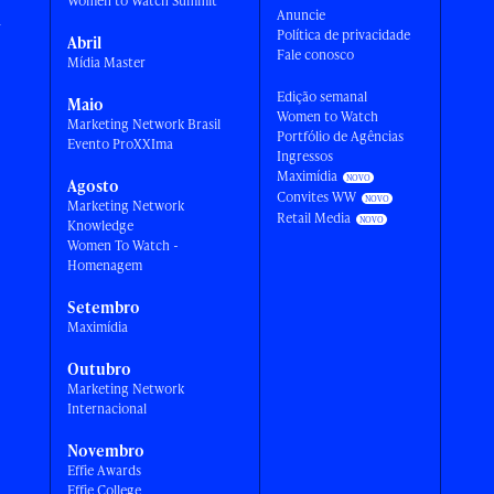
Women to Watch Summit
Anuncie
a
Política de privacidade
Abril
Fale conosco
Mídia Master
Edição semanal
Maio
Women to Watch
Marketing Network Brasil
Portfólio de Agências
Evento ProXXIma
Ingressos
Maximídia
Agosto
Convites WW
Marketing Network
Retail Media
Knowledge
Women To Watch -
Homenagem
Setembro
Maximídia
Outubro
Marketing Network
Internacional
Novembro
Effie Awards
Effie College