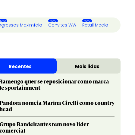
ngressos Maximídia
Convites WW
Retail Media
Recentes
Mais lidas
Flamengo quer se reposicionar como marca
de sportainment
Pandora nomeia Marina Cirelli como country
head
Grupo Bandeirantes tem novo líder
comercial