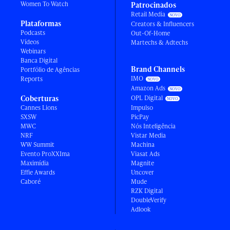
Women To Watch
Patrocinados
Retail Media
Plataformas
Creators & Influencers
Podcasts
Out-Of-Home
Vídeos
Martechs & Adtechs
Webinars
Banca Digital
Brand Channels
Portfólio de Agências
IMO
Reports
Amazon Ads
Coberturas
OPL Digital
Cannes Lions
Impulso
SXSW
PicPay
MWC
Nós Inteligência
NRF
Vistar Media
WW Summit
Machina
Evento ProXXIma
Viasat Ads
Maximídia
Magnite
Effie Awards
Uncover
Caboré
Mude
RZK Digital
DoubleVerify
Adlook