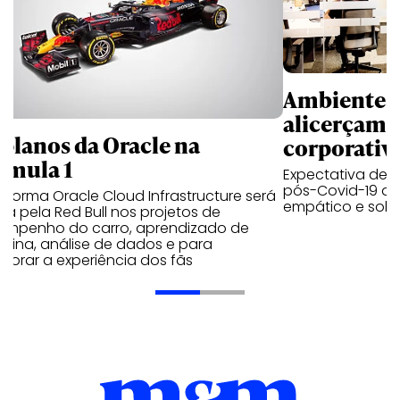
Ambientes 
alicerçam 
 planos da Oracle na
corporativ
rmula 1
Expectativa de p
pós-Covid-19 apo
aforma Oracle Cloud Infrastructure será
empático e solid
a pela Red Bull nos projetos de
empenho do carro, aprendizado de
uina, análise de dados e para
morar a experiência dos fãs