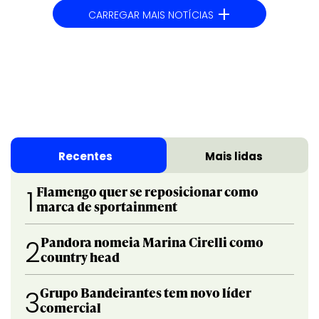
+
CARREGAR MAIS NOTÍCIAS
Recentes
Mais lidas
Flamengo quer se reposicionar como
1
marca de sportainment
Pandora nomeia Marina Cirelli como
2
country head
Grupo Bandeirantes tem novo líder
3
comercial