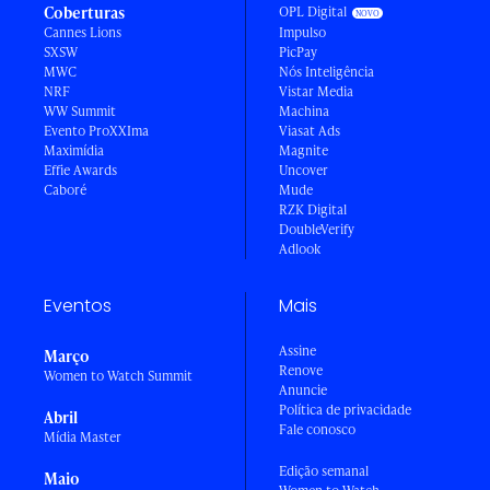
Coberturas
OPL Digital
Cannes Lions
Impulso
SXSW
PicPay
MWC
Nós Inteligência
NRF
Vistar Media
WW Summit
Machina
Evento ProXXIma
Viasat Ads
Maximídia
Magnite
Effie Awards
Uncover
Caboré
Mude
RZK Digital
DoubleVerify
Adlook
Eventos
Mais
Assine
Março
Renove
Women to Watch Summit
Anuncie
Política de privacidade
Abril
Fale conosco
Mídia Master
Edição semanal
Maio