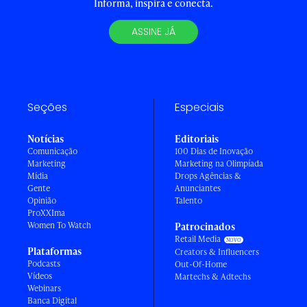
Informa, inspira e conecta.
ASSINE JÁ
Seções
Especiais
Notícias
Editoriais
Comunicação
100 Dias de Inovação
Marketing
Marketing na Olimpíada
Mídia
Drops Agências &
Gente
Anunciantes
Opinião
Talento
ProXXIma
Women To Watch
Patrocinados
Retail Media
Plataformas
Creators & Influencers
Podcasts
Out-Of-Home
Vídeos
Martechs & Adtechs
Webinars
Banca Digital