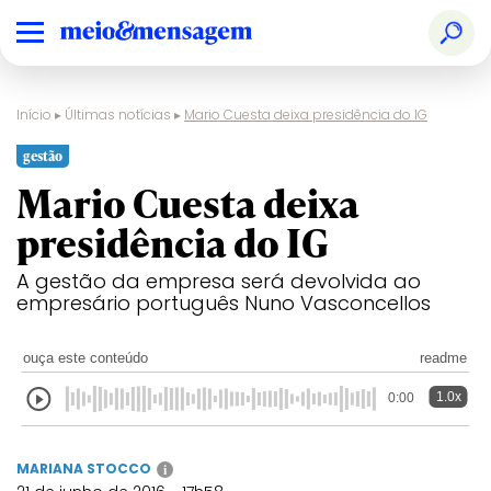
Início
▸
Últimas notícias
▸
Mario Cuesta deixa presidência do IG
gestão
Mario Cuesta deixa
presidência do IG
A gestão da empresa será devolvida ao
empresário português Nuno Vasconcellos
ouça este conteúdo
readme
1.0x
0:00
MARIANA STOCCO
i