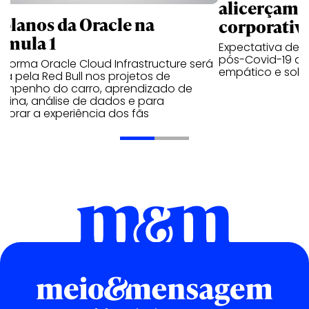
alicerçam 
 planos da Oracle na
corporativ
rmula 1
Expectativa de p
pós-Covid-19 apo
aforma Oracle Cloud Infrastructure será
empático e solid
a pela Red Bull nos projetos de
empenho do carro, aprendizado de
uina, análise de dados e para
morar a experiência dos fãs