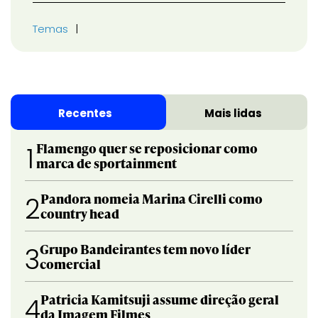
Temas
Recentes
Mais lidas
Flamengo quer se reposicionar como
1
marca de sportainment
Pandora nomeia Marina Cirelli como
2
country head
Grupo Bandeirantes tem novo líder
3
comercial
Patricia Kamitsuji assume direção geral
4
da Imagem Filmes