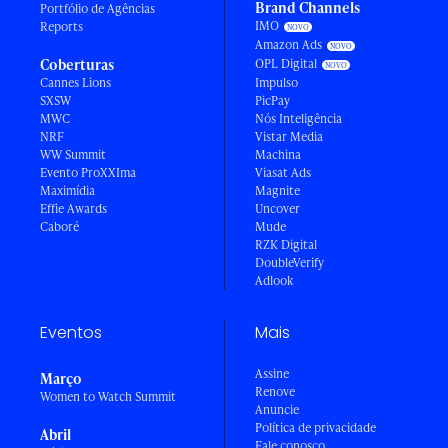
Brand Channels
Portfólio de Agências
IMO
Reports
Amazon Ads
Coberturas
OPL Digital
Cannes Lions
Impulso
SXSW
PicPay
MWC
Nós Inteligência
NRF
Vistar Media
WW Summit
Machina
Evento ProXXIma
Viasat Ads
Maximídia
Magnite
Effie Awards
Uncover
Caboré
Mude
RZK Digital
DoubleVerify
Adlook
Eventos
Mais
Assine
Março
Renove
Women to Watch Summit
Anuncie
Política de privacidade
Abril
Fale conosco