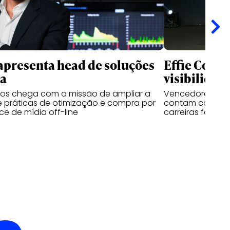
apresenta head de soluções
Effie Colle
ia
visibilidad
sos chega com a missão de ampliar a
Vencedores das 
 práticas de otimização e compra por
contam como o 
e de mídia off-line
carreiras fora d