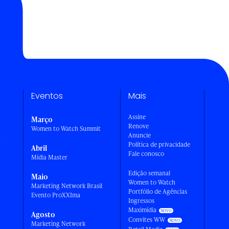
Eventos
Mais
Assine
Março
Renove
Women to Watch Summit
Anuncie
a
Política de privacidade
Abril
Fale conosco
Mídia Master
Edição semanal
Maio
Women to Watch
Marketing Network Brasil
Portfólio de Agências
Evento ProXXIma
Ingressos
Maximídia
Agosto
Convites WW
Marketing Network