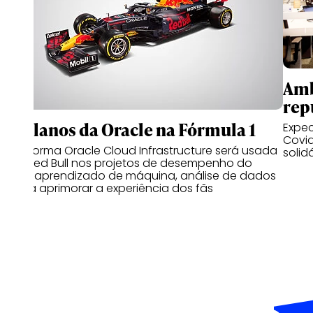
Amb
rep
Os planos da Oracle na Fórmula 1
Expec
Covid
Plataforma Oracle Cloud Infrastructure será usada
solid
pela Red Bull nos projetos de desempenho do
carro, aprendizado de máquina, análise de dados
e para aprimorar a experiência dos fãs