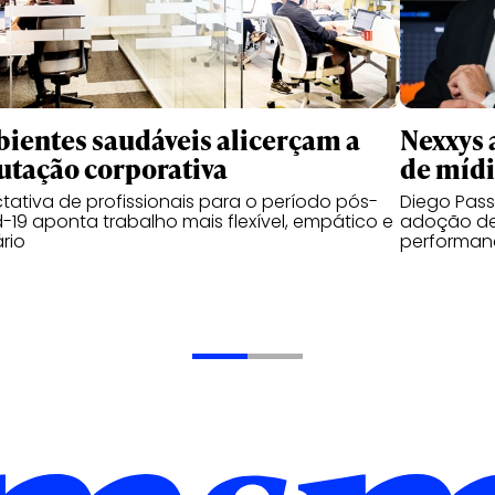
ientes saudáveis alicerçam a
Nexxys 
utação corporativa
de míd
tativa de profissionais para o período pós-
Diego Pas
-19 aponta trabalho mais flexível, empático e
adoção de
ário
performanc