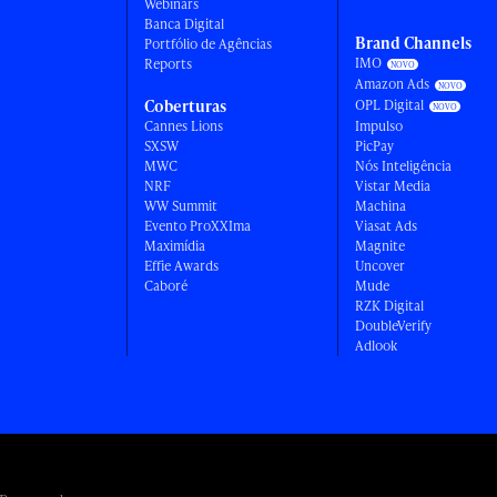
Webinars
Banca Digital
Brand Channels
Portfólio de Agências
IMO
Reports
Amazon Ads
Coberturas
OPL Digital
Cannes Lions
Impulso
SXSW
PicPay
MWC
Nós Inteligência
NRF
Vistar Media
WW Summit
Machina
Evento ProXXIma
Viasat Ads
Maximídia
Magnite
Effie Awards
Uncover
Caboré
Mude
RZK Digital
DoubleVerify
Adlook