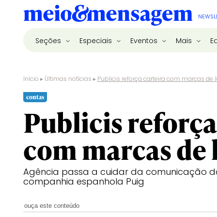
NEWSL
Seções
Especiais
Eventos
Mais
E
Início
▸
Últimas notícias
▸
Publicis reforça carteira com marcas de 
contas
Publicis reforça
com marcas de 
Agência passa a cuidar da comunicação d
companhia espanhola Puig
ouça este conteúdo