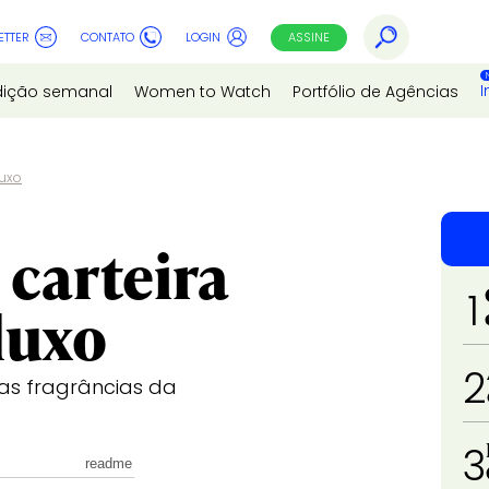
ETTER
CONTATO
LOGIN
ASSINE
I
dição semanal
Women to Watch
Portfólio de Agências
luxo
 carteira
1
luxo
2
as fragrâncias da
3
readme