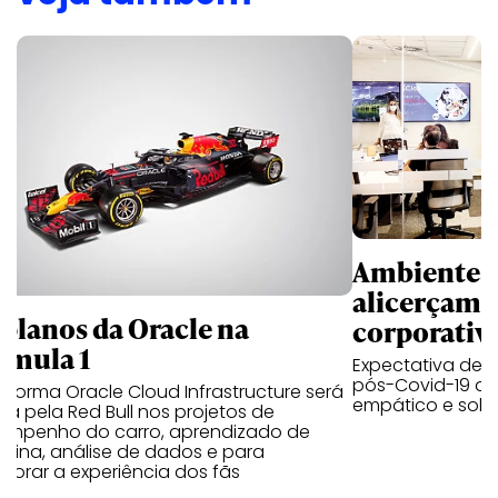
Ambientes 
alicerçam 
 planos da Oracle na
corporativ
rmula 1
Expectativa de p
pós-Covid-19 apo
aforma Oracle Cloud Infrastructure será
empático e solid
a pela Red Bull nos projetos de
empenho do carro, aprendizado de
uina, análise de dados e para
morar a experiência dos fãs