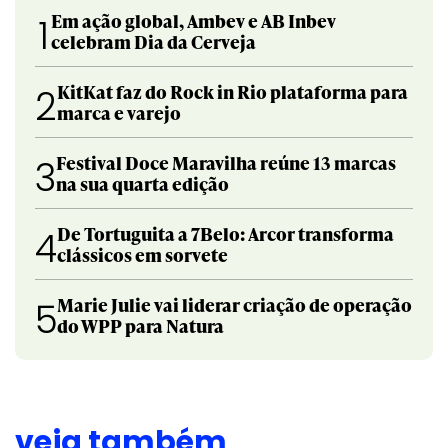
Em ação global, Ambev e AB Inbev
1
celebram Dia da Cerveja
KitKat faz do Rock in Rio plataforma para
2
marca e varejo
Festival Doce Maravilha reúne 13 marcas
3
na sua quarta edição
De Tortuguita a 7Belo: Arcor transforma
4
clássicos em sorvete
Marie Julie vai liderar criação de operação
5
do WPP para Natura
veja também