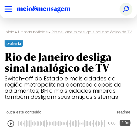
Início
▸
Últimas notícias
▸
Rio de Janeiro desliga sinal analógico de TV
tv aberta
Rio de Janeiro desliga
sinal analógico de TV
Switch-off do Estado e mais cidades da
região metropolitana acontece depois de
adiamentos; BH e mais cidades mineiras
também desligam seus antigos sistemas
ouça este conteúdo
readme
1.0x
0:00