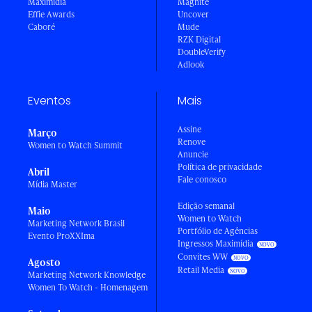
Maximídia
Magnite
Effie Awards
Uncover
Caboré
Mude
RZK Digital
DoubleVerify
Adlook
Eventos
Mais
Assine
Março
Renove
Women to Watch Summit
Anuncie
Política de privacidade
Abril
Fale conosco
Mídia Master
Edição semanal
Maio
Women to Watch
Marketing Network Brasil
Portfólio de Agências
Evento ProXXIma
Ingressos Maximídia
Convites WW
Agosto
Retail Media
Marketing Network Knowledge
Women To Watch - Homenagem