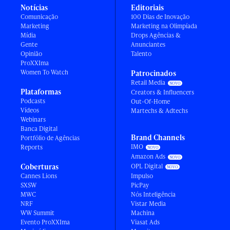
Notícias
Editoriais
Comunicação
100 Dias de Inovação
Marketing
Marketing na Olimpíada
Mídia
Drops Agências &
Gente
Anunciantes
Opinião
Talento
ProXXIma
Women To Watch
Patrocinados
Retail Media
Plataformas
Creators & Influencers
Podcasts
Out-Of-Home
Vídeos
Martechs & Adtechs
Webinars
Banca Digital
Brand Channels
Portfólio de Agências
IMO
Reports
Amazon Ads
Coberturas
OPL Digital
Cannes Lions
Impulso
SXSW
PicPay
MWC
Nós Inteligência
NRF
Vistar Media
WW Summit
Machina
Evento ProXXIma
Viasat Ads