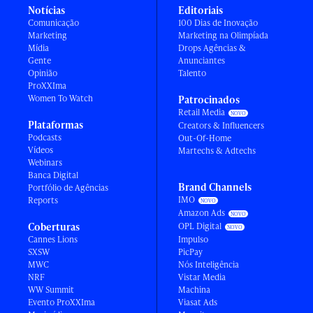
Notícias
Editoriais
Comunicação
100 Dias de Inovação
Marketing
Marketing na Olimpíada
Mídia
Drops Agências &
Gente
Anunciantes
Opinião
Talento
ProXXIma
Women To Watch
Patrocinados
Retail Media
Plataformas
Creators & Influencers
Podcasts
Out-Of-Home
Vídeos
Martechs & Adtechs
Webinars
Banca Digital
Brand Channels
Portfólio de Agências
IMO
Reports
Amazon Ads
Coberturas
OPL Digital
Cannes Lions
Impulso
SXSW
PicPay
MWC
Nós Inteligência
NRF
Vistar Media
WW Summit
Machina
Evento ProXXIma
Viasat Ads