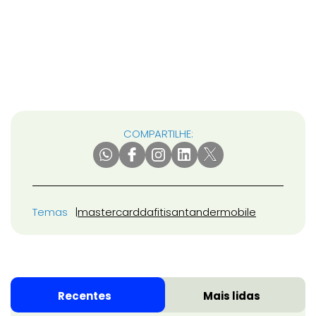
COMPARTILHE:
Temas
mastercard
dafiti
santander
mobile
Recentes
Mais lidas