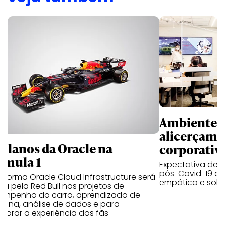
Ambientes 
alicerçam 
 planos da Oracle na
corporativ
rmula 1
Expectativa de p
pós-Covid-19 apo
aforma Oracle Cloud Infrastructure será
empático e solid
a pela Red Bull nos projetos de
empenho do carro, aprendizado de
uina, análise de dados e para
morar a experiência dos fãs