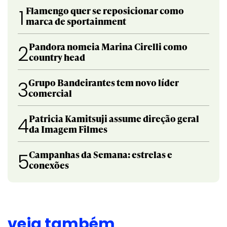
Flamengo quer se reposicionar como
1
marca de sportainment
Pandora nomeia Marina Cirelli como
2
country head
Grupo Bandeirantes tem novo líder
3
comercial
Patricia Kamitsuji assume direção geral
4
da Imagem Filmes
Campanhas da Semana: estrelas e
5
conexões
veja também