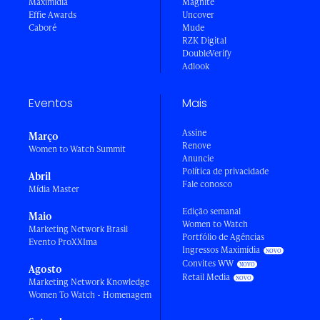
Maximídia
Magnite
Effie Awards
Uncover
Caboré
Mude
RZK Digital
DoubleVerify
Adlook
Eventos
Mais
Assine
Março
Renove
Women to Watch Summit
Anuncie
Política de privacidade
Abril
Fale conosco
Mídia Master
Edição semanal
Maio
Women to Watch
Marketing Network Brasil
Portfólio de Agências
Evento ProXXIma
Ingressos Maximídia
Convites WW
Agosto
Retail Media
Marketing Network Knowledge
Women To Watch - Homenagem