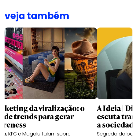
veja também
rketing da viralização: o
A Ideia | D
o de trends para gerar
escuta trar
ereness
a sociedad
va, KFC e Magalu falam sobre
Segredo da boa