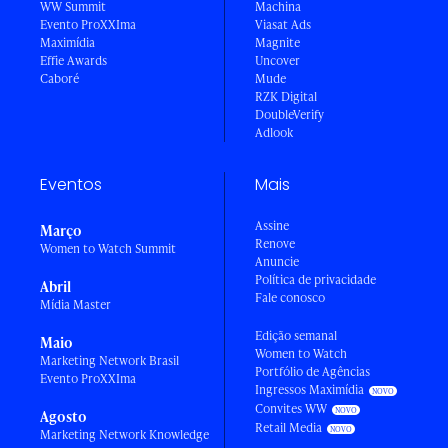
WW Summit
Machina
Evento ProXXIma
Viasat Ads
Maximídia
Magnite
Effie Awards
Uncover
Caboré
Mude
RZK Digital
DoubleVerify
Adlook
Eventos
Mais
Assine
Março
Renove
Women to Watch Summit
Anuncie
Política de privacidade
Abril
Fale conosco
Mídia Master
Edição semanal
Maio
Women to Watch
Marketing Network Brasil
Portfólio de Agências
Evento ProXXIma
Ingressos Maximídia
Convites WW
Agosto
Retail Media
Marketing Network Knowledge