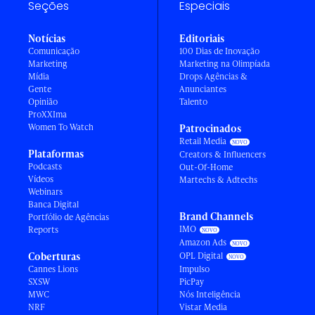
Seções
Especiais
Notícias
Editoriais
Comunicação
100 Dias de Inovação
Marketing
Marketing na Olimpíada
Mídia
Drops Agências &
Gente
Anunciantes
Opinião
Talento
ProXXIma
Women To Watch
Patrocinados
Retail Media
Plataformas
Creators & Influencers
Podcasts
Out-Of-Home
Vídeos
Martechs & Adtechs
Webinars
Banca Digital
Brand Channels
Portfólio de Agências
IMO
Reports
Amazon Ads
Coberturas
OPL Digital
Cannes Lions
Impulso
SXSW
PicPay
MWC
Nós Inteligência
NRF
Vistar Media