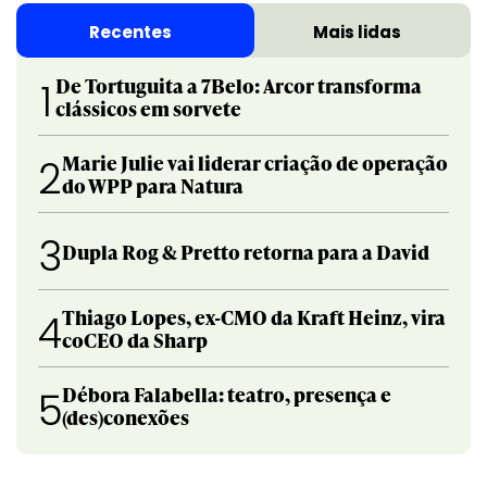
Recentes
Mais lidas
De Tortuguita a 7Belo: Arcor transforma
1
clássicos em sorvete
Marie Julie vai liderar criação de operação
2
do WPP para Natura
3
Dupla Rog & Pretto retorna para a David
Thiago Lopes, ex-CMO da Kraft Heinz, vira
4
coCEO da Sharp
Débora Falabella: teatro, presença e
5
(des)conexões