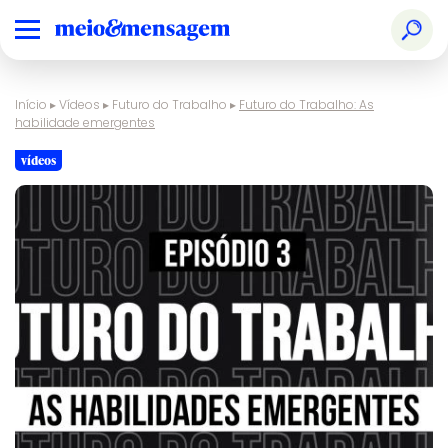
Início
▸
Vídeos
▸
Futuro do Trabalho
▸
Futuro do Trabalho: As
habilidade emergentes
vídeos