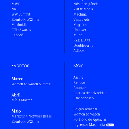
MWC
Nós Inteligência
NRF
Vistar Media
WW Summit
Machina
Evento ProXXIma
Viasat Ads
Maximídia
Magnite
Effie Awards
Uncover
Caboré
Mude
RZK Digital
DoubleVerify
Adlook
Eventos
Mais
Assine
Março
Renove
Women to Watch Summit
Anuncie
Política de privacidade
Abril
Fale conosco
Mídia Master
Edição semanal
Maio
Women to Watch
Marketing Network Brasil
Portfólio de Agências
Evento ProXXIma
Ingressos Maximídia