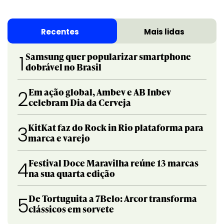
Recentes
Mais lidas
Samsung quer popularizar smartphone
1
dobrável no Brasil
Em ação global, Ambev e AB Inbev
2
celebram Dia da Cerveja
KitKat faz do Rock in Rio plataforma para
3
marca e varejo
Festival Doce Maravilha reúne 13 marcas
4
na sua quarta edição
De Tortuguita a 7Belo: Arcor transforma
5
clássicos em sorvete