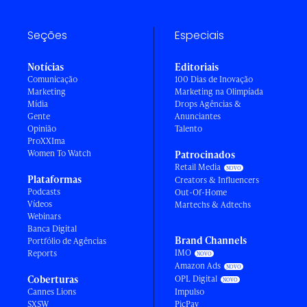
Seções
Especiais
Notícias
Editoriais
Comunicação
100 Dias de Inovação
Marketing
Marketing na Olimpíada
Mídia
Drops Agências &
Gente
Anunciantes
Opinião
Talento
ProXXIma
Women To Watch
Patrocinados
Retail Media
Plataformas
Creators & Influencers
Podcasts
Out-Of-Home
Vídeos
Martechs & Adtechs
Webinars
Banca Digital
Brand Channels
Portfólio de Agências
IMO
Reports
Amazon Ads
Coberturas
OPL Digital
Cannes Lions
Impulso
SXSW
PicPay