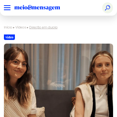
Início
▸
Vídeos
▸
Direção em dupla
vídeo