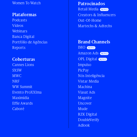
Women To Watch
Patrocinados
Retail Media
Plataformas
Creators & Influencers
Podcasts
Out-Of-Home
Vídeos
Martechs & Adtechs
Webinars
Banca Digital
Brand Channels
Portfólio de Agências
IMO
Reports
Amazon Ads
Coberturas
OPL Digital
Cannes Lions
Impulso
SXSW
PicPay
MWC
Nós Inteligência
NRF
Vistar Media
WW Summit
Machina
Evento ProXXIma
Viasat Ads
Maximídia
Magnite
Effie Awards
Uncover
Caboré
Mude
RZK Digital
DoubleVerify
Adlook