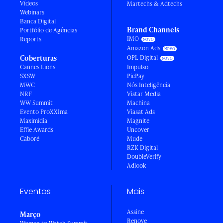
Vídeos
Martechs & Adtechs
Webinars
Banca Digital
Brand Channels
Portfólio de Agências
IMO
Reports
Amazon Ads
Coberturas
OPL Digital
Cannes Lions
Impulso
SXSW
PicPay
MWC
Nós Inteligência
NRF
Vistar Media
WW Summit
Machina
Evento ProXXIma
Viasat Ads
Maximídia
Magnite
Effie Awards
Uncover
Caboré
Mude
RZK Digital
DoubleVerify
Adlook
Eventos
Mais
Assine
Março
Renove