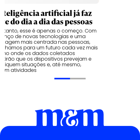
nteligência artificial já faz
te do dia a dia das pessoas
entanto, esse é apenas o começo. Com
vanço de novas tecnologias e uma
rdagem mais centrada nas pessoas,
inhamos para um futuro cada vez mais
ximo onde os dados coletados
itirão que os dispositivos prevejam e
tifiquem situações e, até mesmo,
iram atividades