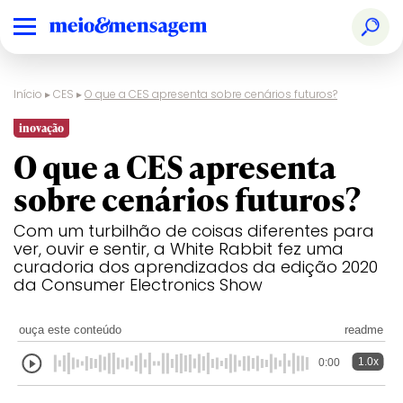
Início
▸
CES
▸
O que a CES apresenta sobre cenários futuros?
inovação
O que a CES apresenta
sobre cenários futuros?
Com um turbilhão de coisas diferentes para
ver, ouvir e sentir, a White Rabbit fez uma
curadoria dos aprendizados da edição 2020
da Consumer Electronics Show
ouça este conteúdo
readme
1.0x
0:00