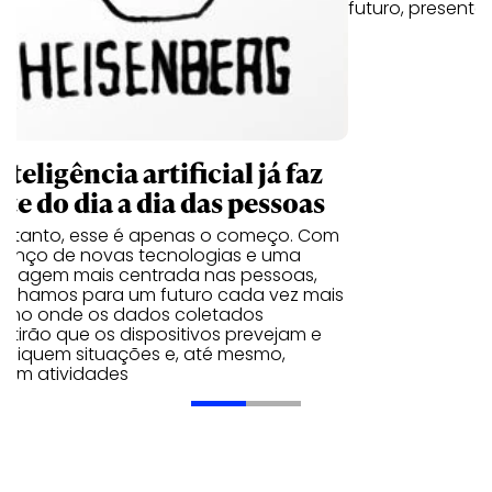
futuro, presente
nteligência artificial já faz
te do dia a dia das pessoas
entanto, esse é apenas o começo. Com
vanço de novas tecnologias e uma
rdagem mais centrada nas pessoas,
inhamos para um futuro cada vez mais
ximo onde os dados coletados
itirão que os dispositivos prevejam e
tifiquem situações e, até mesmo,
iram atividades