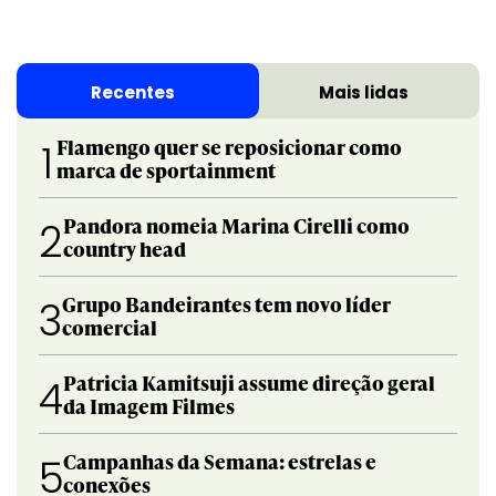
Recentes
Mais lidas
Flamengo quer se reposicionar como
1
marca de sportainment
Pandora nomeia Marina Cirelli como
2
country head
Grupo Bandeirantes tem novo líder
3
comercial
Patricia Kamitsuji assume direção geral
4
da Imagem Filmes
Campanhas da Semana: estrelas e
5
conexões