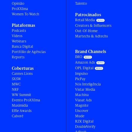
Opinião
Talento
ProXXIma
Women To Watch
Patrocinados
Retail Media
Plataformas
Creators & Influencers
Podcasts
Out-Of-Home
Vídeos
Martechs & Adtechs
Webinars
Banca Digital
Brand Channels
Portfólio de Agências
IMO
Reports
Amazon Ads
Coberturas
OPL Digital
Cannes Lions
Impulso
SXSW
PicPay
MWC
Nós Inteligência
NRF
Vistar Media
WW Summit
Machina
Evento ProXXIma
Viasat Ads
Maximídia
Magnite
Effie Awards
Uncover
Caboré
Mude
RZK Digital
DoubleVerify
Adlook