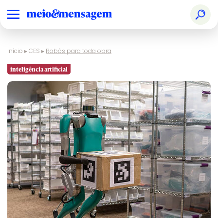
Início
▸
CES
▸
Robôs para toda obra
inteligência artificial