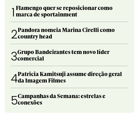
Flamengo quer se reposicionar como
1
marca de sportainment
Pandora nomeia Marina Cirelli como
2
country head
Grupo Bandeirantes tem novo líder
3
comercial
Patricia Kamitsuji assume direção geral
4
da Imagem Filmes
Campanhas da Semana: estrelas e
5
conexões