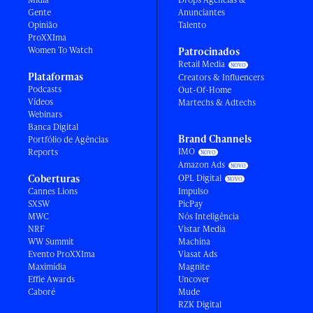
Gente
Anunciantes
Opinião
Talento
ProXXIma
Women To Watch
Patrocinados
Retail Media
Plataformas
Creators & Influencers
Podcasts
Out-Of-Home
Vídeos
Martechs & Adtechs
Webinars
Banca Digital
Brand Channels
Portfólio de Agências
IMO
Reports
Amazon Ads
Coberturas
OPL Digital
Cannes Lions
Impulso
SXSW
PicPay
MWC
Nós Inteligência
NRF
Vistar Media
WW Summit
Machina
Evento ProXXIma
Viasat Ads
Maximídia
Magnite
Effie Awards
Uncover
Caboré
Mude
RZK Digital