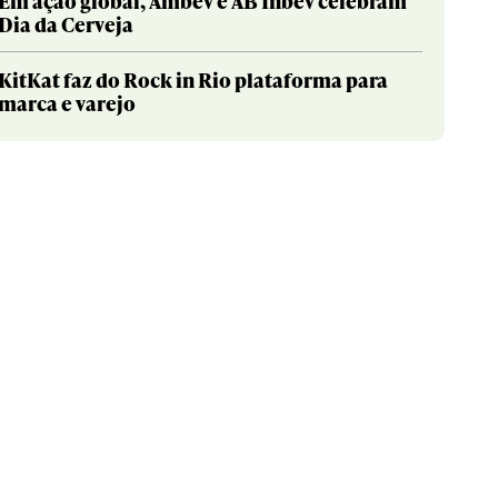
Em ação global, Ambev e AB Inbev celebram
Dia da Cerveja
KitKat faz do Rock in Rio plataforma para
marca e varejo