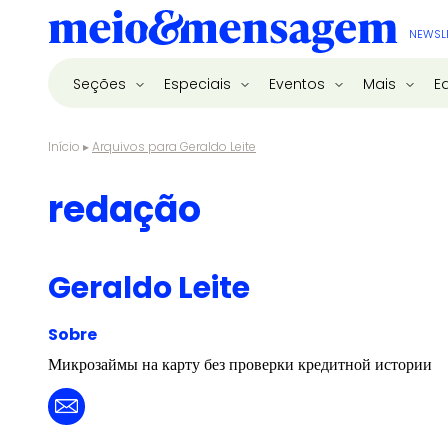
NEWSL
Seções
Especiais
Eventos
Mais
E
Início
▸
Arquivos para Geraldo Leite
redação
Geraldo Leite
Sobre
Микрозаймы на карту без проверки кредитной истории