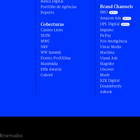
Banca Digital
Brand Channels
Portfólio de Agências
IMO
Reports
Amazon Ads
Coberturas
OPL Digital
Cannes Lions
Impulso
SXSW
PicPay
MWC
Nós Inteligência
NRF
Vistar Media
WW Summit
Machina
Evento ProXXIma
Viasat Ads
Maximídia
Magnite
Effie Awards
Uncover
Caboré
Mude
RZK Digital
DoubleVerify
Adlook
 Reservados