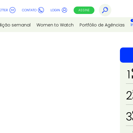
ETTER
CONTATO
LOGIN
ASSINE
I
dição semanal
Women to Watch
Portfólio de Agências
1
2
3