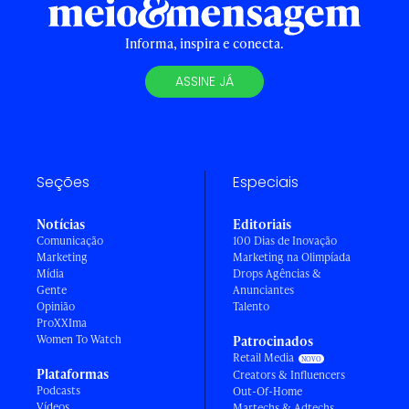
Informa, inspira e conecta.
ASSINE JÁ
Seções
Especiais
Notícias
Editoriais
Comunicação
100 Dias de Inovação
Marketing
Marketing na Olimpíada
Mídia
Drops Agências &
Gente
Anunciantes
Opinião
Talento
ProXXIma
Women To Watch
Patrocinados
Retail Media
Plataformas
Creators & Influencers
Podcasts
Out-Of-Home
Vídeos
Martechs & Adtechs