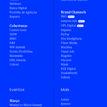
Webinars
Banca Digital
Brand Channels
Portfólio de Agências
IMO
Reports
Amazon Ads
Coberturas
OPL Digital
Cannes Lions
Impulso
SXSW
PicPay
MWC
Nós Inteligência
NRF
Vistar Media
WW Summit
Machina
Evento ProXXIma
Viasat Ads
Maximídia
Magnite
Effie Awards
Uncover
Caboré
Mude
RZK Digital
DoubleVerify
Adlook
Eventos
Mais
Assine
Março
Renove
Women to Watch Summit