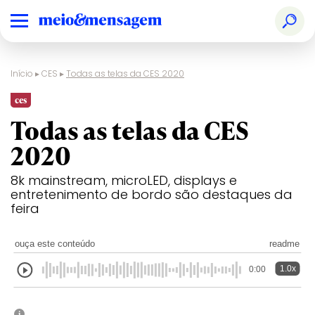
Início
▸
CES
▸
Todas as telas da CES 2020
ces
Todas as telas da CES
2020
8k mainstream, microLED, displays e
entretenimento de bordo são destaques da
feira
ouça este conteúdo
readme
1.0x
0:00
i