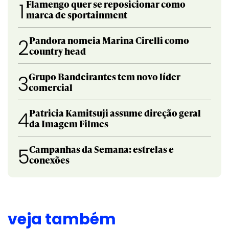
Flamengo quer se reposicionar como
1
marca de sportainment
Pandora nomeia Marina Cirelli como
2
country head
Grupo Bandeirantes tem novo líder
3
comercial
Patricia Kamitsuji assume direção geral
4
da Imagem Filmes
Campanhas da Semana: estrelas e
5
conexões
veja também