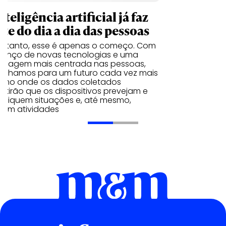
nteligência artificial já faz
te do dia a dia das pessoas
entanto, esse é apenas o começo. Com
vanço de novas tecnologias e uma
rdagem mais centrada nas pessoas,
inhamos para um futuro cada vez mais
ximo onde os dados coletados
itirão que os dispositivos prevejam e
tifiquem situações e, até mesmo,
iram atividades