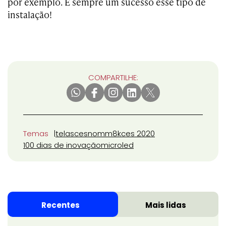
por exemplo. É sempre um sucesso esse tipo de
instalação!
COMPARTILHE:
Temas
telas
cesnomm
8k
ces 2020
100 dias de inovação
microled
Recentes
Mais lidas