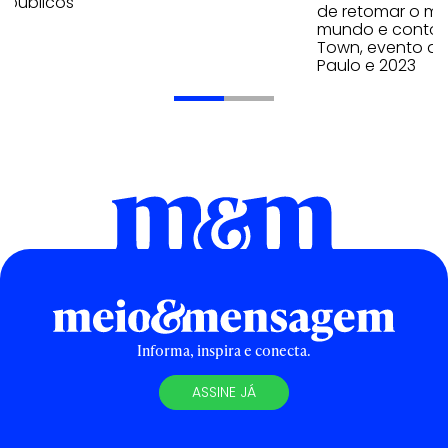
 públicos
de retomar o mai
mundo e contou 
Town, evento qu
Paulo e 2023
Informa, inspira e conecta.
ASSINE JÁ