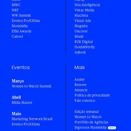
MWC
Nós Inteligência
NRF
Vistar Media
WW Summit
Machina
Evento ProXXIma
Viasat Ads
Maximídia
Magnite
Effie Awards
Uncover
Caboré
Mude
RZK Digital
DoubleVerify
Adlook
Eventos
Mais
Assine
Março
Renove
Women to Watch Summit
Anuncie
Política de privacidade
Abril
Fale conosco
Mídia Master
Edição semanal
Maio
Women to Watch
Marketing Network Brasil
Portfólio de Agências
Evento ProXXIma
Ingressos Maximídia