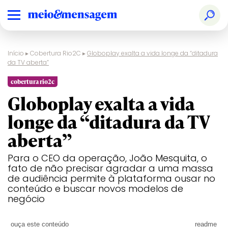
Início
▸
Cobertura Rio2C
▸
Globoplay exalta a vida longe da “ditadura
da TV aberta”
cobertura rio2c
Globoplay exalta a vida
longe da “ditadura da TV
aberta”
Para o CEO da operação, João Mesquita, o
fato de não precisar agradar a uma massa
de audiência permite à plataforma ousar no
conteúdo e buscar novos modelos de
negócio
ouça este conteúdo
readme