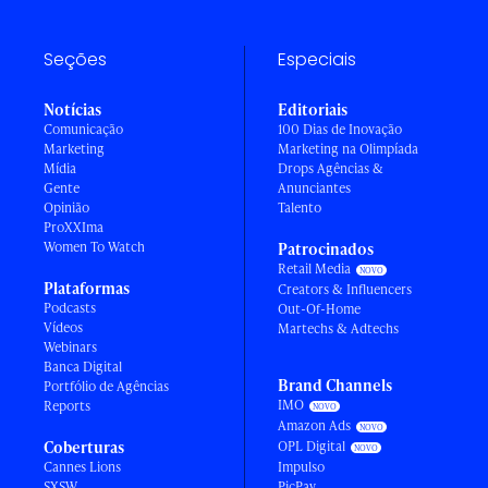
Seções
Especiais
Notícias
Editoriais
Comunicação
100 Dias de Inovação
Marketing
Marketing na Olimpíada
Mídia
Drops Agências &
Gente
Anunciantes
Opinião
Talento
ProXXIma
Women To Watch
Patrocinados
Retail Media
Plataformas
Creators & Influencers
Podcasts
Out-Of-Home
Vídeos
Martechs & Adtechs
Webinars
Banca Digital
Brand Channels
Portfólio de Agências
IMO
Reports
Amazon Ads
Coberturas
OPL Digital
Cannes Lions
Impulso
SXSW
PicPay