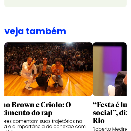
veja também
no Brown e Criolo: O
“Festa é luc
ntimento do rap
social”, diz
Rio
tores comentam suas trajetórias na
ica e a importância da conexão com
Roberto Medina 