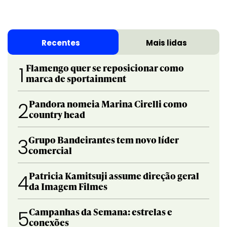
Recentes
Mais lidas
Flamengo quer se reposicionar como
1
marca de sportainment
Pandora nomeia Marina Cirelli como
2
country head
Grupo Bandeirantes tem novo líder
3
comercial
Patricia Kamitsuji assume direção geral
4
da Imagem Filmes
Campanhas da Semana: estrelas e
5
conexões