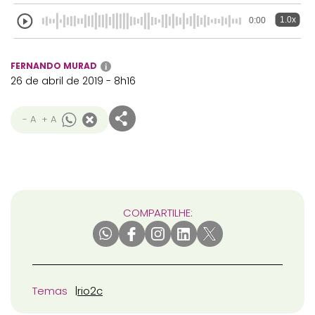
1.0x
0:00
FERNANDO MURAD
i
26 de abril de 2019 - 8h16
- A
+ A
COMPARTILHE:
Temas
rio2c