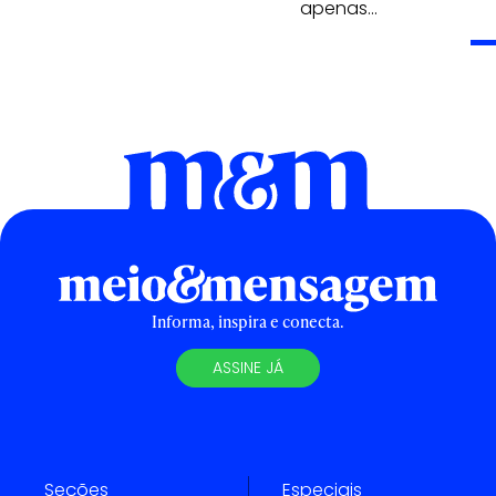
apenas…
Informa, inspira e conecta.
ASSINE JÁ
Seções
Especiais