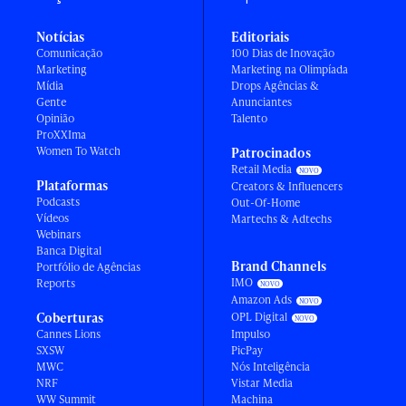
Notícias
Editoriais
Comunicação
100 Dias de Inovação
Marketing
Marketing na Olimpíada
Mídia
Drops Agências &
Gente
Anunciantes
Opinião
Talento
ProXXIma
Women To Watch
Patrocinados
Retail Media
Plataformas
Creators & Influencers
Podcasts
Out-Of-Home
Vídeos
Martechs & Adtechs
Webinars
Banca Digital
Brand Channels
Portfólio de Agências
IMO
Reports
Amazon Ads
Coberturas
OPL Digital
Cannes Lions
Impulso
SXSW
PicPay
MWC
Nós Inteligência
NRF
Vistar Media
WW Summit
Machina