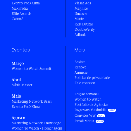
Evento ProXXIma
Viasat Ads
Maximídia
Magnite
Effie Awards
Uncover
Caboré
Mude
RZK Digital
DoubleVerify
Adlook
Eventos
Mais
Assine
Março
Renove
Women to Watch Summit
Anuncie
Política de privacidade
Abril
Fale conosco
Mídia Master
Edição semanal
Maio
Women to Watch
Marketing Network Brasil
Portfólio de Agências
Evento ProXXIma
Ingressos Maximídia
Convites WW
Agosto
Retail Media
Marketing Network Knowledge
Women To Watch - Homenagem