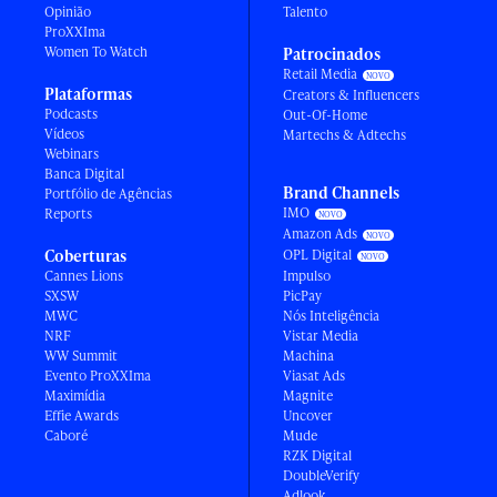
Opinião
Talento
ProXXIma
Women To Watch
Patrocinados
Retail Media
Plataformas
Creators & Influencers
Podcasts
Out-Of-Home
Vídeos
Martechs & Adtechs
Webinars
Banca Digital
Brand Channels
Portfólio de Agências
IMO
Reports
Amazon Ads
Coberturas
OPL Digital
Cannes Lions
Impulso
SXSW
PicPay
MWC
Nós Inteligência
NRF
Vistar Media
WW Summit
Machina
Evento ProXXIma
Viasat Ads
Maximídia
Magnite
Effie Awards
Uncover
Caboré
Mude
RZK Digital
DoubleVerify
Adlook