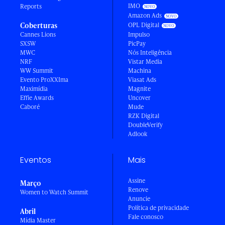
IMO
Reports
Amazon Ads
Coberturas
OPL Digital
Cannes Lions
Impulso
SXSW
PicPay
MWC
Nós Inteligência
NRF
Vistar Media
WW Summit
Machina
Evento ProXXIma
Viasat Ads
Maximídia
Magnite
Effie Awards
Uncover
Caboré
Mude
RZK Digital
DoubleVerify
Adlook
Eventos
Mais
Assine
Março
Renove
Women to Watch Summit
Anuncie
Política de privacidade
Abril
Fale conosco
Mídia Master