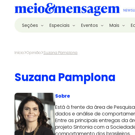
NEWSL
Seções
Especiais
Eventos
Mais
E
>
>
Início
Opinião
Suzana Pamplona
Suzana Pamplona
Sobre
Está à frente da área de Pesquis
dados e análise de comportamen
Entre as principais entregas da 
projeto Sintonia com a Sociedade
comportamento dos brasileiros.