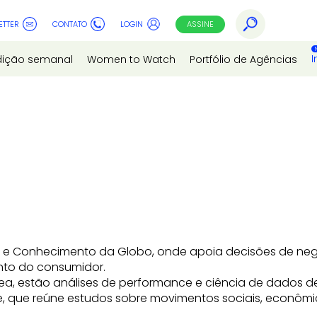
ETTER
CONTATO
LOGIN
ASSINE
I
dição semanal
Women to Watch
Portfólio de Agências
a e Conhecimento da Globo, onde apoia decisões de negóc
to do consumidor.
área, estão análises de performance e ciência de dados 
, que reúne estudos sobre movimentos sociais, econômic