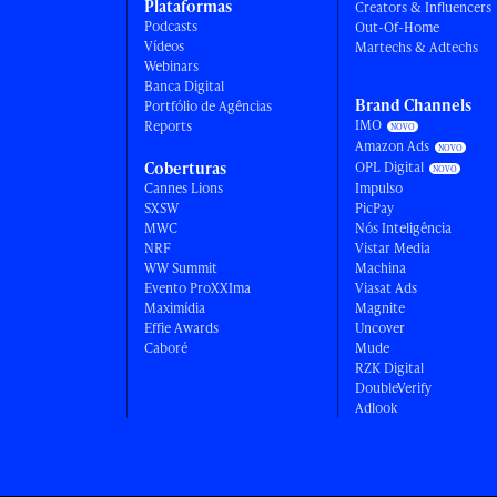
Plataformas
Creators & Influencers
Podcasts
Out-Of-Home
Vídeos
Martechs & Adtechs
Webinars
Banca Digital
Brand Channels
Portfólio de Agências
IMO
Reports
Amazon Ads
Coberturas
OPL Digital
Cannes Lions
Impulso
SXSW
PicPay
MWC
Nós Inteligência
NRF
Vistar Media
WW Summit
Machina
Evento ProXXIma
Viasat Ads
Maximídia
Magnite
Effie Awards
Uncover
Caboré
Mude
RZK Digital
DoubleVerify
Adlook