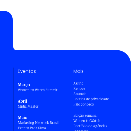
Eventos
Mais
Assine
Março
Renove
Women to Watch Summit
Anuncie
a
Política de privacidade
Abril
Fale conosco
Mídia Master
Edição semanal
Maio
Women to Watch
Marketing Network Brasil
Portfólio de Agências
Evento ProXXIma