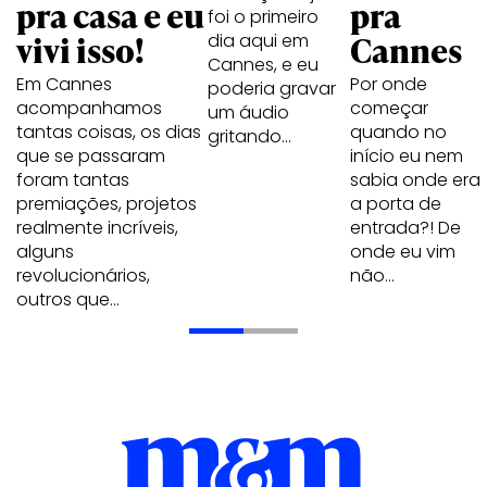
pra casa e eu
pra
foi o primeiro
vivi isso!
Cannes
dia aqui em
Cannes, e eu
Em Cannes
Por onde
poderia gravar
acompanhamos
começar
um áudio
tantas coisas, os dias
quando no
gritando…
que se passaram
início eu nem
foram tantas
sabia onde era
premiações, projetos
a porta de
realmente incríveis,
entrada?! De
alguns
onde eu vim
revolucionários,
não…
outros que…