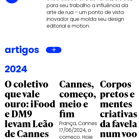
para seu trabalho a influência da
arte de rua – um ponto de vista
inovador que molda seu design
editorial e motion.
artigos
2024
O coletivo
Cannes,
Corpos
que vale
começo,
pretos e
ouro: iFood
meio e
mentes
e DM9
fim
criativas
levam Leão
da favela
França, Cannes
17/06/2024, o
de Cannes
num voo
começo. Hoje