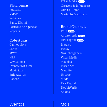
Retail Media
Plataformas
Creators & Influencers
Podcasts
Out-Of-Home
Vídeos
Martechs & Adtechs
Webinars
Banca Digital
Brand Channels
Portfólio de Agências
IMO
Reports
Amazon Ads
Coberturas
OPL Digital
Cannes Lions
Impulso
SXSW
PicPay
MWC
Nós Inteligência
NRF
Vistar Media
WW Summit
Machina
Evento ProXXIma
Viasat Ads
Maximídia
Magnite
Effie Awards
Uncover
Caboré
Mude
RZK Digital
DoubleVerify
Adlook
Eventos
Mais