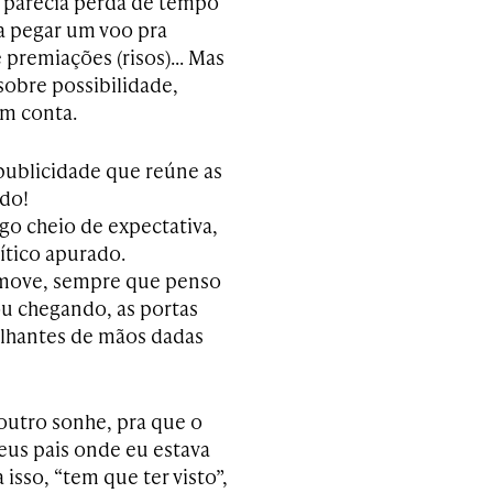
, parecia perda de tempo
a pegar um voo pra
 premiações (risos)… Mas
sobre possibilidade,
ém conta.
 publicidade que reúne as
do!
ego cheio de expectativa,
ítico apurado.
 move, sempre que penso
ou chegando, as portas
lhantes de mãos dadas
 outro sonhe, pra que o
us pais onde eu estava
 isso, “tem que ter visto”,