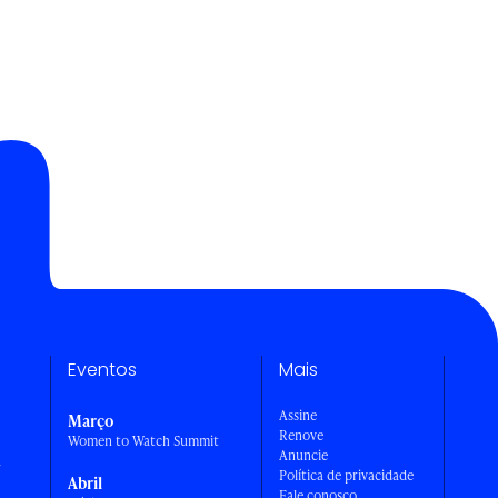
Eventos
Mais
Assine
Março
Renove
Women to Watch Summit
Anuncie
a
Política de privacidade
Abril
Fale conosco