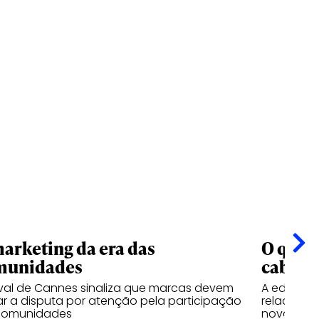
arketing da era das
O que o
munidades
cabe e
ival de Cannes sinaliza que marcas devem
A edição 
ar a disputa por atenção pela participação
relaciona
comunidades
nova indús