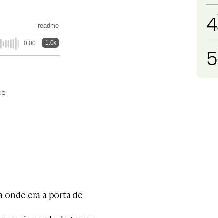
4
readme
1.0x
0:00
5
do
 onde era a porta de