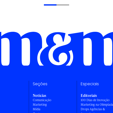
Seções
Especiais
Notícias
Editoriais
Comunicação
100 Dias de Inovação
Marketing
Marketing na Olimpíad
Mídia
Drops Agências &