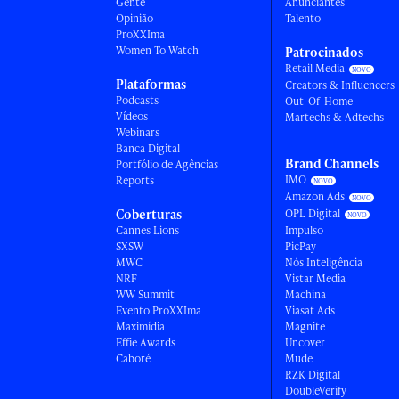
Gente
Anunciantes
Opinião
Talento
ProXXIma
Women To Watch
Patrocinados
Retail Media
Plataformas
Creators & Influencers
Podcasts
Out-Of-Home
Vídeos
Martechs & Adtechs
Webinars
Banca Digital
Brand Channels
Portfólio de Agências
IMO
Reports
Amazon Ads
Coberturas
OPL Digital
Cannes Lions
Impulso
SXSW
PicPay
MWC
Nós Inteligência
NRF
Vistar Media
WW Summit
Machina
Evento ProXXIma
Viasat Ads
Maximídia
Magnite
Effie Awards
Uncover
Caboré
Mude
RZK Digital
DoubleVerify