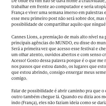
De onde eu vim não se dava nome à criatividade
trabalhar em frente ao computador e seria utopi
França e viver uma semana imerso em palestras e
esse meu primeiro post não será sobre dor, mas 
possibilidade de compartilhar aquilo que ningu
Cannes Lions, a premiação de mais alto nível na
principais agências do MUNDO, eu disse do mun
Será a primeira vez que acesso esse festival e ch
um olhar atento, ouvidos abertos e com senso cr
Acesso! Gosto dessa palavra porque é o que me
nos passos que estou dando, os lugares que est
que estou abrindo, consigo enxergar meus seme
comigo.
Falar de possibilidade é abrir caminho pra que o
outro também chegue lá. Quando eu dizia aos me
indo (França), eles não faziam ideia como se daria