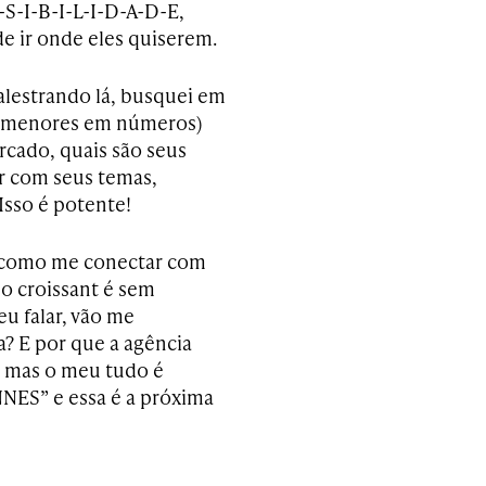
-S-I-B-I-L-I-D-A-D-E,
de ir onde eles quiserem.
lestrando lá, busquei em
os menores em números)
cado, quais são seus
ar com seus temas,
 Isso é potente!
, como me conectar com
o croissant é sem
eu falar, vão me
? E por que a agência
ça mas o meu tudo é
NNES” e essa é a próxima