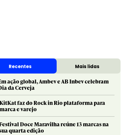
Print & Publishing
Pharma
Social & Creator
PR
Recentes
Mais lidas
Sustainable Development Goals
Print & Publishing
Titanium
Social & Creator
Em ação global, Ambev e AB Inbev celebram
Dia da Cerveja
Sustainable Development Goals
Titanium
KitKat faz do Rock in Rio plataforma para
marca e varejo
Festival Doce Maravilha reúne 13 marcas na
sua quarta edição