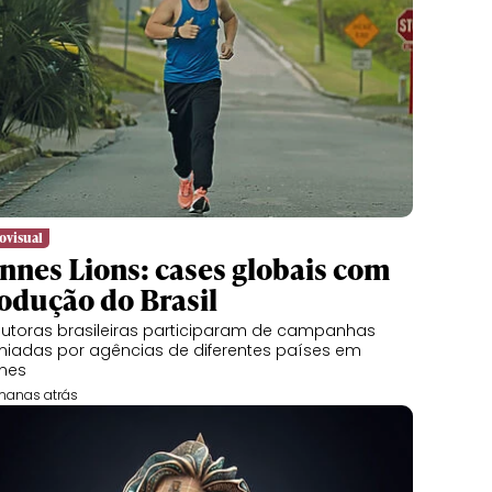
ovisual
nnes Lions: cases globais com
odução do Brasil
utoras brasileiras participaram de campanhas
iadas por agências de diferentes países em
nes
manas atrás