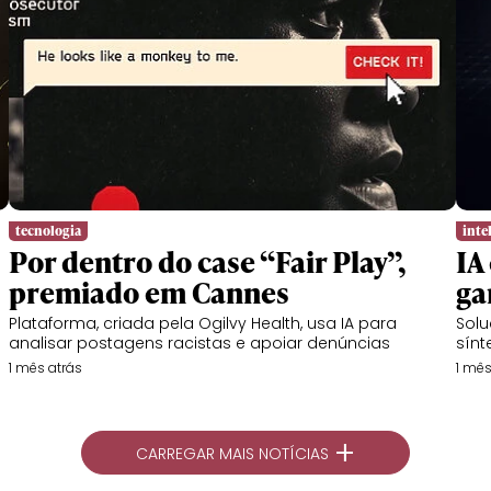
tecnologia
intel
Por dentro do case “Fair Play”,
IA
premiado em Cannes
ga
Plataforma, criada pela Ogilvy Health, usa IA para
Solu
analisar postagens racistas e apoiar denúncias
sínt
1 mês atrás
1 mês
+
CARREGAR MAIS NOTÍCIAS