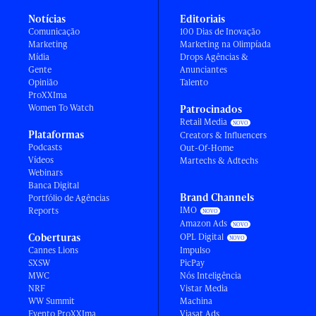
Notícias
Editoriais
Comunicação
100 Dias de Inovação
Marketing
Marketing na Olimpíada
Mídia
Drops Agências &
Gente
Anunciantes
Opinião
Talento
ProXXIma
Women To Watch
Patrocinados
Retail Media
Plataformas
Creators & Influencers
Podcasts
Out-Of-Home
Vídeos
Martechs & Adtechs
Webinars
Banca Digital
Brand Channels
Portfólio de Agências
IMO
Reports
Amazon Ads
Coberturas
OPL Digital
Cannes Lions
Impulso
SXSW
PicPay
MWC
Nós Inteligência
NRF
Vistar Media
WW Summit
Machina
Evento ProXXIma
Viasat Ads