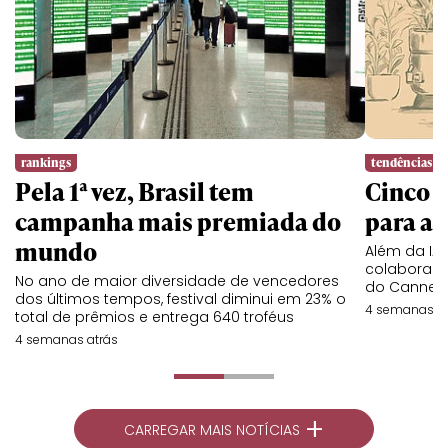
rankings
tendências
Pela 1ª vez, Brasil tem
Cinco l
campanha mais premiada do
para a 
mundo
Além da IA,
colaboraç
No ano de maior diversidade de vencedores
do Cannes 
dos últimos tempos, festival diminui em 23% o
4 semanas at
total de prêmios e entrega 640 troféus
4 semanas atrás
+
CARREGAR MAIS NOTÍCIAS