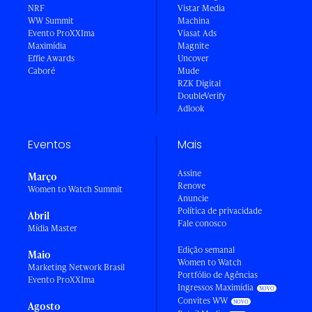
NRF
Vistar Media
WW Summit
Machina
Evento ProXXIma
Viasat Ads
Maximídia
Magnite
Effie Awards
Uncover
Caboré
Mude
RZK Digital
DoubleVerify
Adlook
Eventos
Mais
Assine
Março
Renove
Women to Watch Summit
Anuncie
Política de privacidade
Abril
Fale conosco
Mídia Master
Edição semanal
Maio
Women to Watch
Marketing Network Brasil
Portfólio de Agências
Evento ProXXIma
Ingressos Maximídia
Convites WW
Agosto