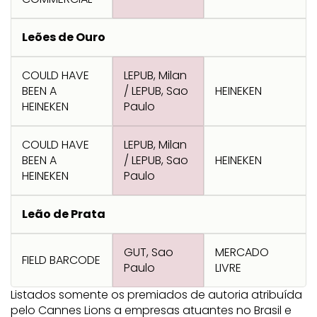
Transformation
Goals
Creative
Creative Brand
Entertainment
Entertainment
Media
Innovation
Titanium
Leões de Ouro
Commerce
for Music
Creative
Entertainment
Luxury
Creative Data
Business
Entertainment
for Gaming
Outdoor
COULD HAVE
LEPUB, Milan
Transformation
for Sport
BEEN A
/ LEPUB, Sao
HEINEKEN
Creative
Creative
Film
Entertainment
Pharma
Media
HEINEKEN
Paulo
Effectiveness
Commerce
for Music
Creative
Creative Data
Film Craft
Entertainment
PR
Outdoor
COULD HAVE
LEPUB, Milan
Strategy
for Sport
BEEN A
/ LEPUB, Sao
HEINEKEN
HEINEKEN
Paulo
Leão de Prata
GUT, Sao
MERCADO
FIELD BARCODE
Paulo
LIVRE
Listados somente os premiados de autoria atribuída
pelo Cannes Lions a empresas atuantes no Brasil e