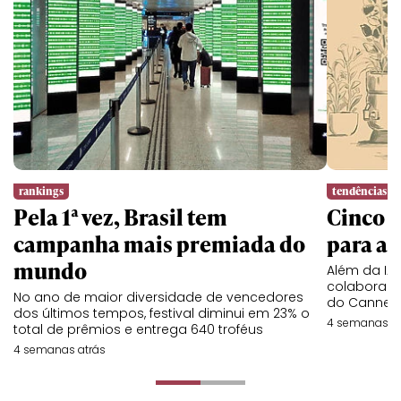
rankings
tendências
Pela 1ª vez, Brasil tem
Cinco l
campanha mais premiada do
para a 
mundo
Além da IA,
colaboraç
No ano de maior diversidade de vencedores
do Cannes 
dos últimos tempos, festival diminui em 23% o
4 semanas at
total de prêmios e entrega 640 troféus
4 semanas atrás