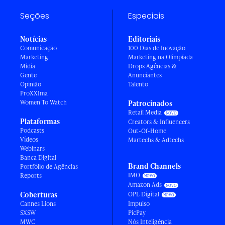
Seções
Especiais
Notícias
Editoriais
Comunicação
100 Dias de Inovação
Marketing
Marketing na Olimpíada
Mídia
Drops Agências &
Gente
Anunciantes
Opinião
Talento
ProXXIma
Women To Watch
Patrocinados
Retail Media
Plataformas
Creators & Influencers
Podcasts
Out-Of-Home
Vídeos
Martechs & Adtechs
Webinars
Banca Digital
Brand Channels
Portfólio de Agências
IMO
Reports
Amazon Ads
Coberturas
OPL Digital
Cannes Lions
Impulso
SXSW
PicPay
MWC
Nós Inteligência