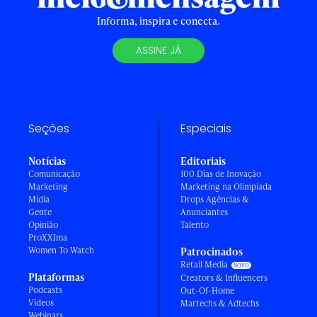
Informa, inspira e conecta.
ASSINE JÁ
Seções
Especiais
Notícias
Editoriais
Comunicação
100 Dias de Inovação
Marketing
Marketing na Olimpíada
Mídia
Drops Agências &
Gente
Anunciantes
Opinião
Talento
ProXXIma
Women To Watch
Patrocinados
Retail Media
Plataformas
Creators & Influencers
Podcasts
Out-Of-Home
Vídeos
Martechs & Adtechs
Webinars