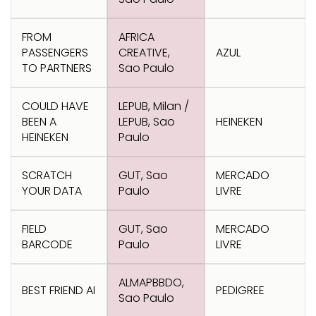
Transformation
Goals
Creative
Creative Brand
Entertainment
Entertainment
Media
Innovation
Titanium
FROM
AFRICA
Commerce
for Music
Creative
Entertainment
Luxury
PASSENGERS
CREATIVE,
AZUL
Creative Data
Business
Entertainment
for Gaming
Outdoor
TO PARTNERS
Sao Paulo
Transformation
for Sport
Creative
Creative
Film
Entertainment
Pharma
Media
COULD HAVE
LEPUB, Milan /
Effectiveness
Commerce
for Music
BEEN A
LEPUB, Sao
HEINEKEN
HEINEKEN
Paulo
Creative
Creative Data
Film Craft
Entertainment
PR
Outdoor
Strategy
for Sport
SCRATCH
GUT, Sao
MERCADO
YOUR DATA
Paulo
LIVRE
FIELD
GUT, Sao
MERCADO
BARCODE
Paulo
LIVRE
ALMAPBBDO,
BEST FRIEND AI
PEDIGREE
Sao Paulo