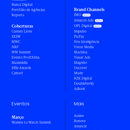
Banca Digital
Brand Channels
Portfólio de Agências
IMO
Reports
Amazon Ads
Coberturas
OPL Digital
Cannes Lions
Impulso
SXSW
PicPay
MWC
Nós Inteligência
NRF
Vistar Media
WW Summit
Machina
Evento ProXXIma
Viasat Ads
Maximídia
Magnite
Effie Awards
Uncover
Caboré
Mude
RZK Digital
DoubleVerify
Adlook
Eventos
Mais
Assine
Março
Renove
Women to Watch Summit
Anuncie