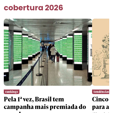
cobertura 2026
rankings
tendências
Pela 1ª vez, Brasil tem
Cinco l
campanha mais premiada do
para a 