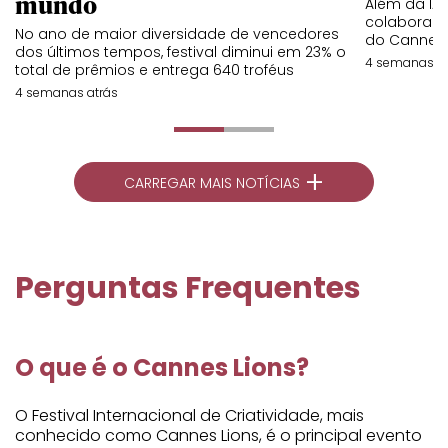
mundo
Além da IA,
colaboraç
No ano de maior diversidade de vencedores
do Cannes 
dos últimos tempos, festival diminui em 23% o
4 semanas at
total de prêmios e entrega 640 troféus
4 semanas atrás
+
CARREGAR MAIS NOTÍCIAS
Perguntas Frequentes
O que é o Cannes Lions?
O Festival Internacional de Criatividade, mais
conhecido como Cannes Lions, é o principal evento