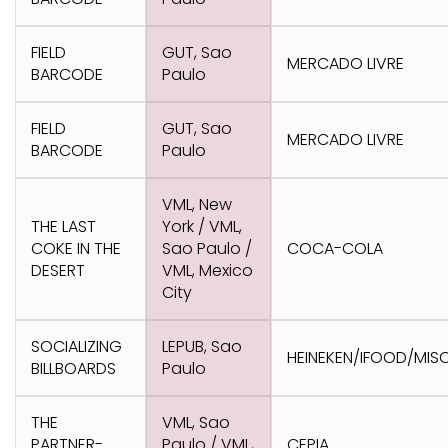
Transformation
Goals
Creative
Creative Brand
Entertainment
Entertainment
Media
Innovation
Titanium
FIELD
GUT, Sao
Commerce
for Music
MERCADO LIVRE
Creative
Entertainment
Luxury
BARCODE
Paulo
Creative Data
Business
Entertainment
for Gaming
Outdoor
Transformation
for Sport
FIELD
GUT, Sao
MERCADO LIVRE
Creative
Creative
Film
Entertainment
Pharma
Media
BARCODE
Paulo
Effectiveness
Commerce
for Music
Creative
Creative Data
Film Craft
Entertainment
PR
Outdoor
VML, New
Strategy
for Sport
THE LAST
York / VML,
COKE IN THE
Sao Paulo /
COCA-COLA
DESERT
VML, Mexico
City
SOCIALIZING
LEPUB, Sao
HEINEKEN/IFOOD/MISC
BILLBOARDS
Paulo
THE
VML, Sao
PARTNER-
Paulo / VML,
CEPIA