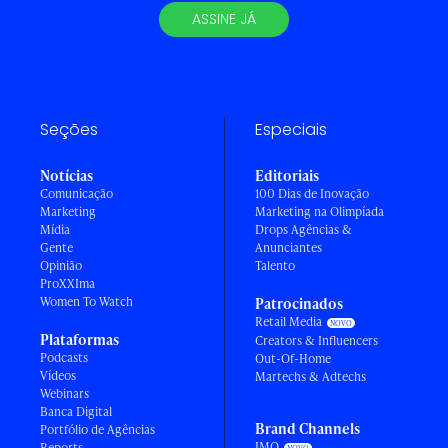
ASSINE JÁ
Seções
Especiais
Notícias
Editoriais
Comunicação
100 Dias de Inovação
Marketing
Marketing na Olimpíada
Mídia
Drops Agências &
Gente
Anunciantes
Opinião
Talento
ProXXIma
Women To Watch
Patrocinados
Retail Media
Plataformas
Creators & Influencers
Podcasts
Out-Of-Home
Vídeos
Martechs & Adtechs
Webinars
Banca Digital
Brand Channels
Portfólio de Agências
IMO
Reports