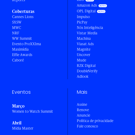
Amazon Ads
Coberturas
OPL Digital
Cannes Lions
Impulso
SXSW
PicPay
MWC
Nós Inteligência
NRF
Vistar Media
WW Summit
Machina
Evento ProXXIma
Viasat Ads
Maximídia
Magnite
Effie Awards
Uncover
Caboré
Mude
RZK Digital
DoubleVerify
Adlook
Eventos
Mais
Assine
Março
Renove
Women to Watch Summit
Anuncie
Política de privacidade
Abril
Fale conosco
Mídia Master