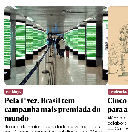
rankings
tendências
Pela 1ª vez, Brasil tem
Cinco l
campanha mais premiada do
para a 
mundo
Além da IA,
colaboraç
No ano de maior diversidade de vencedores
do Cannes 