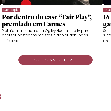
tecnologia
intel
Por dentro do case “Fair Play”,
IA
premiado em Cannes
ga
Plataforma, criada pela Ogilvy Health, usa IA para
Solu
analisar postagens racistas e apoiar denúncias
sínt
1 mês atrás
1 mês
+
CARREGAR MAIS NOTÍCIAS
s