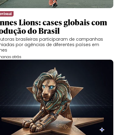
ovisual
nnes Lions: cases globais com
odução do Brasil
utoras brasileiras participaram de campanhas
iadas por agências de diferentes países em
nes
manas atrás