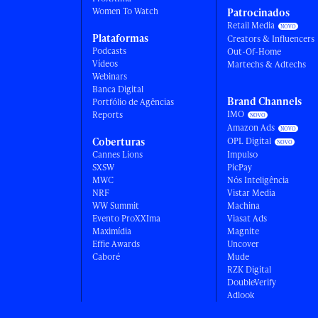
Women To Watch
Patrocinados
Retail Media
Plataformas
Creators & Influencers
Podcasts
Out-Of-Home
Vídeos
Martechs & Adtechs
Webinars
Banca Digital
Brand Channels
Portfólio de Agências
IMO
Reports
Amazon Ads
Coberturas
OPL Digital
Cannes Lions
Impulso
SXSW
PicPay
MWC
Nós Inteligência
NRF
Vistar Media
WW Summit
Machina
Evento ProXXIma
Viasat Ads
Maximídia
Magnite
Effie Awards
Uncover
Caboré
Mude
RZK Digital
DoubleVerify
Adlook