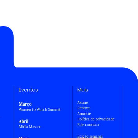
Eventos
Mais
Assine
Março
Renove
Women to Watch Summit
Anuncie
a
Política de privacidade
Abril
Fale conosco
Mídia Master
Edição semanal