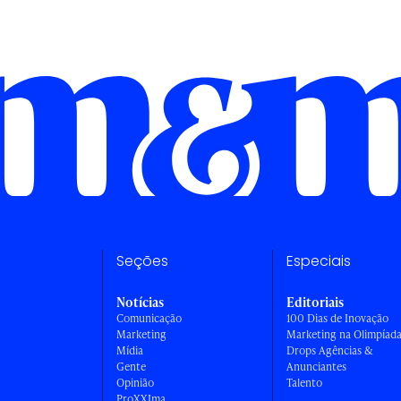
Seções
Especiais
Notícias
Editoriais
Comunicação
100 Dias de Inovação
Marketing
Marketing na Olimpíad
Mídia
Drops Agências &
Gente
Anunciantes
Opinião
Talento
ProXXIma