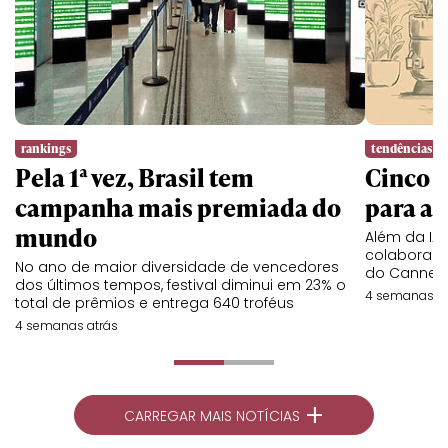
rankings
tendências
Pela 1ª vez, Brasil tem
Cinco l
campanha mais premiada do
para a 
mundo
Além da IA,
colaboraç
No ano de maior diversidade de vencedores
do Cannes 
dos últimos tempos, festival diminui em 23% o
4 semanas at
total de prêmios e entrega 640 troféus
4 semanas atrás
+
CARREGAR MAIS NOTÍCIAS