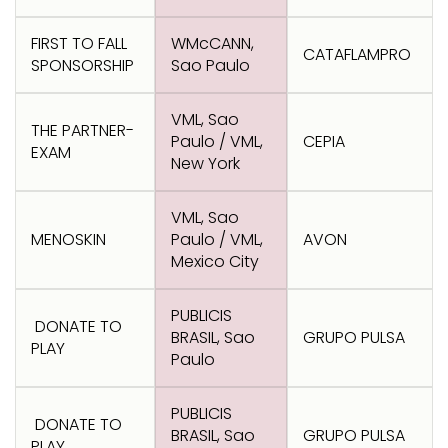
Transformation
Goals
Creative
Creative Brand
Entertainment
Entertainment
Media
Innovation
Titanium
FIRST TO FALL
WMcCANN,
CATAFLAMPRO
Commerce
for Music
SPONSORSHIP
Sao Paulo
Creative
Entertainment
Luxury
Creative Data
Business
Entertainment
for Gaming
Outdoor
Transformation
for Sport
VML, Sao
THE PARTNER-
Paulo / VML,
CEPIA
Creative
Creative
Film
Entertainment
Pharma
Media
EXAM
Effectiveness
Commerce
for Music
New York
Creative
Creative Data
Film Craft
Entertainment
PR
Outdoor
Strategy
for Sport
VML, Sao
MENOSKIN
Paulo / VML,
AVON
Mexico City
PUBLICIS
DONATE TO
BRASIL, Sao
GRUPO PULSA
PLAY
Paulo
PUBLICIS
DONATE TO
BRASIL, Sao
GRUPO PULSA
PLAY