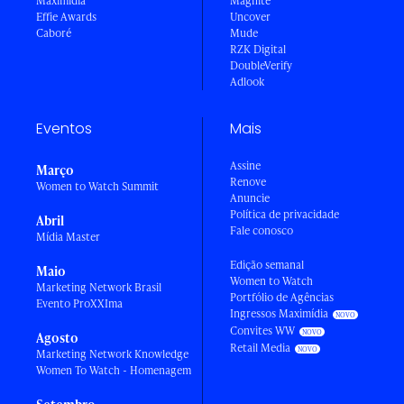
Maximídia
Magnite
Effie Awards
Uncover
Caboré
Mude
RZK Digital
DoubleVerify
Adlook
Eventos
Mais
Assine
Março
Renove
Women to Watch Summit
Anuncie
Política de privacidade
Abril
Fale conosco
Mídia Master
Edição semanal
Maio
Women to Watch
Marketing Network Brasil
Portfólio de Agências
Evento ProXXIma
Ingressos Maximídia
Convites WW
Agosto
Retail Media
Marketing Network Knowledge
Women To Watch - Homenagem