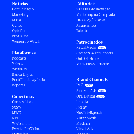
Notícias
Editoriais
Comunicação
100 Dias de Inovação
Marketing
Marketing na Olimpíada
Mídia
Drops Agências &
Gente
Anunciantes
Opinião
Talento
ProXXIma
Women To Watch
Patrocinados
Retail Media
Plataformas
Creators & Influencers
Podcasts
Out-Of-Home
Vídeos
Martechs & Adtechs
Webinars
Banca Digital
Brand Channels
Portfólio de Agências
IMO
Reports
Amazon Ads
Coberturas
OPL Digital
Cannes Lions
Impulso
SXSW
PicPay
MWC
Nós Inteligência
NRF
Vistar Media
WW Summit
Machina
Evento ProXXIma
Viasat Ads