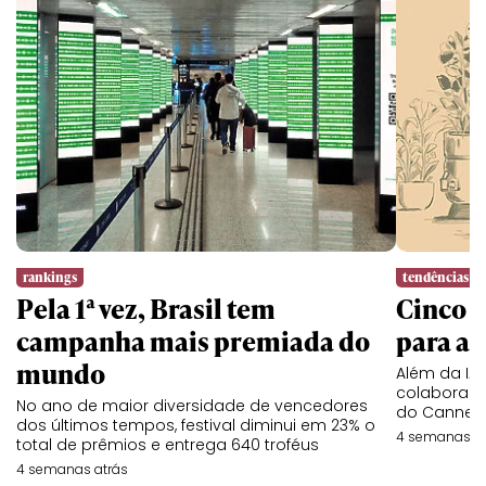
rankings
tendências
Pela 1ª vez, Brasil tem
Cinco l
campanha mais premiada do
para a 
mundo
Além da IA,
colaboraç
No ano de maior diversidade de vencedores
do Cannes 
dos últimos tempos, festival diminui em 23% o
4 semanas at
total de prêmios e entrega 640 troféus
4 semanas atrás