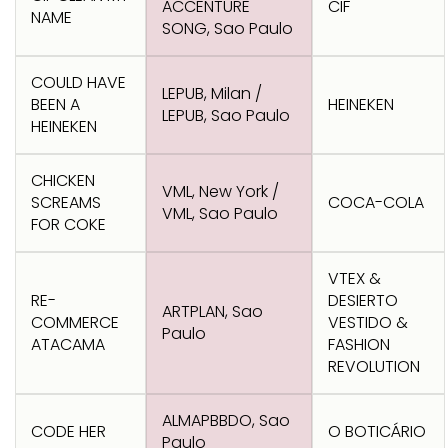
ACCENTURE
CIF
NAME
SONG, Sao Paulo
COULD HAVE
LEPUB, Milan /
BEEN A
HEINEKEN
LEPUB, Sao Paulo
HEINEKEN
CHICKEN
VML, New York /
SCREAMS
COCA-COLA
VML, Sao Paulo
FOR COKE
VTEX &
RE-
DESIERTO
ARTPLAN, Sao
COMMERCE
VESTIDO &
Paulo
ATACAMA
FASHION
REVOLUTION
ALMAPBBDO, Sao
CODE HER
O BOTICÁRIO
Paulo