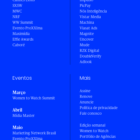
SXSW
PicPay
MWC
Nós Inteligência
NRF
Vistar Media
WW Summit
Machina
Evento ProXXIma
Viasat Ads
Maximídia
Magnite
Effie Awards
Uncover
Caboré
Mude
RZK Digital
DoubleVerify
Adlook
Eventos
Mais
Assine
Março
Renove
Women to Watch Summit
Anuncie
Política de privacidade
Abril
Fale conosco
Mídia Master
Edição semanal
Maio
Women to Watch
Marketing Network Brasil
Portfólio de Agências
Evento ProXXIma