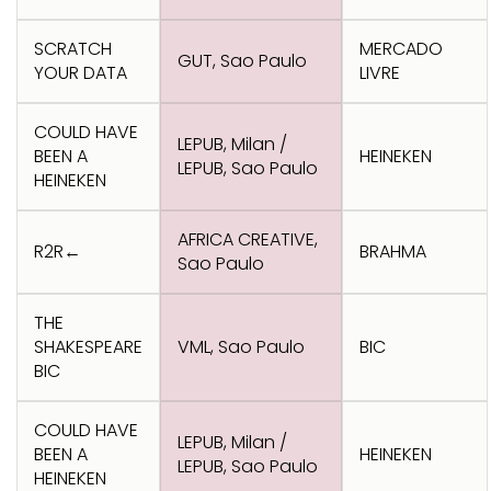
Transformation
Goals
Creative
Creative Brand
Entertainment
Entertainment
Media
Innovation
Titanium
SCRATCH
MERCADO
GUT, Sao Paulo
Commerce
for Music
YOUR DATA
LIVRE
Creative
Entertainment
Luxury
Creative Data
Business
Entertainment
for Gaming
Outdoor
Transformation
for Sport
COULD HAVE
LEPUB, Milan /
BEEN A
HEINEKEN
Creative
Creative
Film
Entertainment
Pharma
Media
LEPUB, Sao Paulo
Effectiveness
Commerce
for Music
HEINEKEN
Creative
Creative Data
Film Craft
Entertainment
PR
Outdoor
Strategy
for Sport
AFRICA CREATIVE,
R2R←
BRAHMA
Sao Paulo
THE
SHAKESPEARE
VML, Sao Paulo
BIC
BIC
COULD HAVE
LEPUB, Milan /
BEEN A
HEINEKEN
LEPUB, Sao Paulo
HEINEKEN