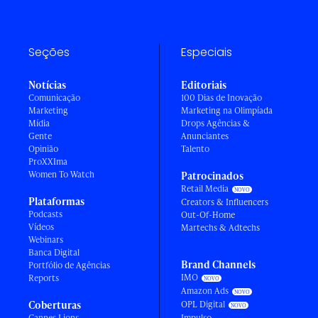
Seções
Especiais
Notícias
Editoriais
Comunicação
100 Dias de Inovação
Marketing
Marketing na Olimpíada
Mídia
Drops Agências &
Gente
Anunciantes
Opinião
Talento
ProXXIma
Women To Watch
Patrocinados
Retail Media
Plataformas
Creators & Influencers
Podcasts
Out-Of-Home
Vídeos
Martechs & Adtechs
Webinars
Banca Digital
Brand Channels
Portfólio de Agências
IMO
Reports
Amazon Ads
Coberturas
OPL Digital
Cannes Lions
Impulso