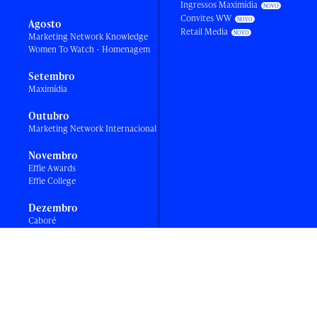
Ingressos Maximídia
Convites WW
Agosto
Retail Media
Marketing Network Knowledge
Women To Watch - Homenagem
Setembro
Maximídia
Outubro
Marketing Network Internacional
Novembro
Effie Awards
Effie College
Dezembro
Caboré
VOLTAR AO TOPO