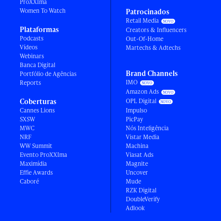
ProXXIma
Women To Watch
Patrocinados
Retail Media
Plataformas
Creators & Influencers
Podcasts
Out-Of-Home
Vídeos
Martechs & Adtechs
Webinars
Banca Digital
Brand Channels
Portfólio de Agências
IMO
Reports
Amazon Ads
Coberturas
OPL Digital
Cannes Lions
Impulso
SXSW
PicPay
MWC
Nós Inteligência
NRF
Vistar Media
WW Summit
Machina
Evento ProXXIma
Viasat Ads
Maximídia
Magnite
Effie Awards
Uncover
Caboré
Mude
RZK Digital
DoubleVerify
Adlook