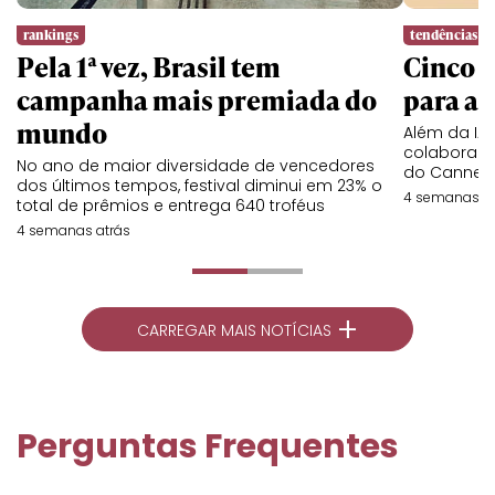
rankings
tendências
Pela 1ª vez, Brasil tem
Cinco l
campanha mais premiada do
para a 
mundo
Além da IA,
colaboraç
No ano de maior diversidade de vencedores
do Cannes 
dos últimos tempos, festival diminui em 23% o
4 semanas at
total de prêmios e entrega 640 troféus
4 semanas atrás
+
CARREGAR MAIS NOTÍCIAS
Perguntas Frequentes