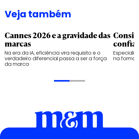
Veja também
Cannes 2026 e a gravidade das
Consis
marcas
confia
Na era da IA, eficiência vira requisito e o
Especiali
verdadeiro diferencial passa a ser a força
na forma d
da marca