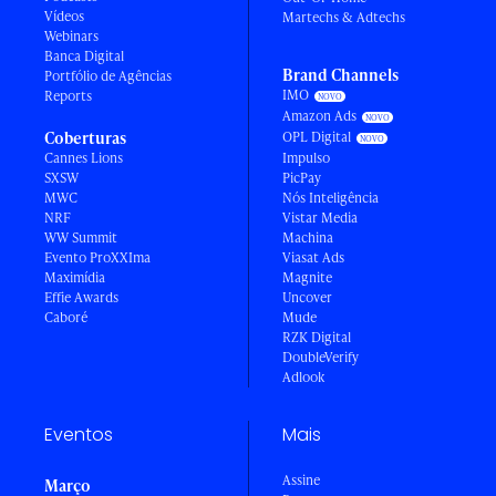
Vídeos
Martechs & Adtechs
Webinars
Banca Digital
Brand Channels
Portfólio de Agências
IMO
Reports
Amazon Ads
Coberturas
OPL Digital
Cannes Lions
Impulso
SXSW
PicPay
MWC
Nós Inteligência
NRF
Vistar Media
WW Summit
Machina
Evento ProXXIma
Viasat Ads
Maximídia
Magnite
Effie Awards
Uncover
Caboré
Mude
RZK Digital
DoubleVerify
Adlook
Eventos
Mais
Assine
Março