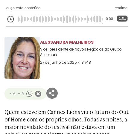
Transformation
Goals
ouça este conteúdo
readme
Creative
Creative Brand
Entertainment
Entertainment
Media
Innovation
Titanium
Commerce
for Music
1.0x
0:00
Creative
Entertainment
Luxury
Creative Data
Business
Entertainment
for Gaming
Outdoor
Transformation
for Sport
ALESSANDRA MALHEIROS
Creative
Creative
Film
Entertainment
Pharma
Media
Effectiveness
Commerce
for Music
Vice-presidente de Novos Negócios do Grupo
Altermark
Creative
Creative Data
Film Craft
Entertainment
PR
Outdoor
27 de junho de 2025 - 18h48
Strategy
for Sport
- A
+ A
Quem esteve em Cannes Lions viu o futuro do Out
of Home com os próprios olhos. Todas as noites, a
maior novidade do festival não estava em um