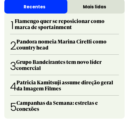
Recentes
Mais lidas
Flamengo quer se reposicionar como
1
marca de sportainment
Pandora nomeia Marina Cirelli como
2
country head
Grupo Bandeirantes tem novo líder
3
comercial
Patricia Kamitsuji assume direção geral
4
da Imagem Filmes
Campanhas da Semana: estrelas e
5
conexões