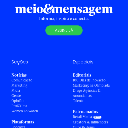
Informa, inspira e conecta.
ASSINE JÁ
Seções
Especiais
Notícias
Editoriais
Comunicação
100 Dias de Inovação
Marketing
Marketing na Olimpíada
Mídia
Drops Agências &
Gente
Anunciantes
Opinião
Talento
ProXXIma
Women To Watch
Patrocinados
Retail Media
Plataformas
Creators & Influencers
Podcasts
Out-Of-Home