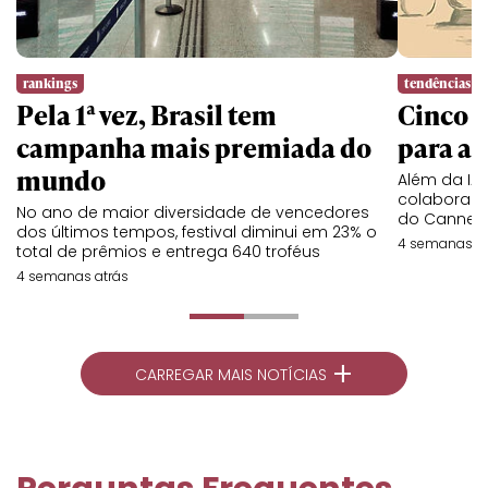
rankings
tendências
Pela 1ª vez, Brasil tem
Cinco l
campanha mais premiada do
para a 
mundo
Além da IA,
colaboraç
No ano de maior diversidade de vencedores
do Cannes 
dos últimos tempos, festival diminui em 23% o
4 semanas at
total de prêmios e entrega 640 troféus
4 semanas atrás
+
CARREGAR MAIS NOTÍCIAS