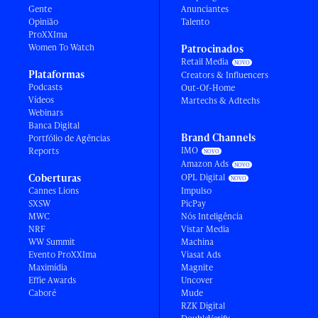
Gente
Anunciantes
Opinião
Talento
ProXXIma
Women To Watch
Patrocinados
Retail Media
Plataformas
Creators & Influencers
Podcasts
Out-Of-Home
Vídeos
Martechs & Adtechs
Webinars
Banca Digital
Brand Channels
Portfólio de Agências
IMO
Reports
Amazon Ads
Coberturas
OPL Digital
Cannes Lions
Impulso
SXSW
PicPay
MWC
Nós Inteligência
NRF
Vistar Media
WW Summit
Machina
Evento ProXXIma
Viasat Ads
Maximídia
Magnite
Effie Awards
Uncover
Caboré
Mude
RZK Digital