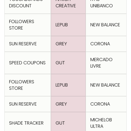
Transformation
Goals
DISCOUNT
CREATIVE
UNIBANCO
Creative
Creative Brand
Entertainment
Entertainment
Media
Innovation
Titanium
Commerce
for Music
Creative
Entertainment
Luxury
FOLLOWERS
LEPUB
NEW BALANCE
Creative Data
Business
Entertainment
for Gaming
Outdoor
STORE
Transformation
for Sport
Creative
Creative
Film
Entertainment
Pharma
Media
SUN RESERVE
GREY
CORONA
Effectiveness
Commerce
for Music
Creative
Creative Data
Film Craft
Entertainment
PR
Outdoor
MERCADO
SPEED COUPONS
GUT
Strategy
for Sport
LIVRE
FOLLOWERS
LEPUB
NEW BALANCE
STORE
SUN RESERVE
GREY
CORONA
MICHELOB
SHADE TRACKER
GUT
ULTRA