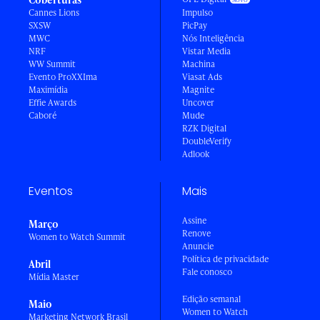
Cannes Lions
Impulso
SXSW
PicPay
MWC
Nós Inteligência
NRF
Vistar Media
WW Summit
Machina
Evento ProXXIma
Viasat Ads
Maximídia
Magnite
Effie Awards
Uncover
Caboré
Mude
RZK Digital
DoubleVerify
Adlook
Eventos
Mais
Assine
Março
Renove
Women to Watch Summit
Anuncie
Política de privacidade
Abril
Fale conosco
Mídia Master
Edição semanal
Maio
Women to Watch
Marketing Network Brasil