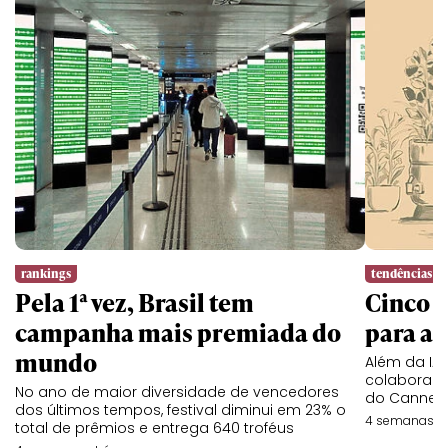
rankings
tendências
Pela 1ª vez, Brasil tem
Cinco l
campanha mais premiada do
para a 
mundo
Além da IA,
colaboraç
No ano de maior diversidade de vencedores
do Cannes 
dos últimos tempos, festival diminui em 23% o
4 semanas at
total de prêmios e entrega 640 troféus