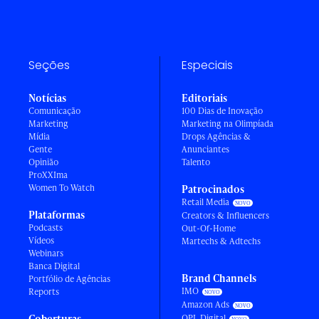
Seções
Especiais
Notícias
Editoriais
Comunicação
100 Dias de Inovação
Marketing
Marketing na Olimpíada
Mídia
Drops Agências &
Gente
Anunciantes
Opinião
Talento
ProXXIma
Women To Watch
Patrocinados
Retail Media
Plataformas
Creators & Influencers
Podcasts
Out-Of-Home
Vídeos
Martechs & Adtechs
Webinars
Banca Digital
Brand Channels
Portfólio de Agências
IMO
Reports
Amazon Ads
Coberturas
OPL Digital