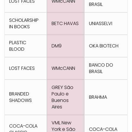
LOST FACES
WMcCANN
BRASIL
SCHOLARSHIP
BETC HAVAS
UNIASSELVI
IN BOOKS
PLASTIC
DM9
OKA BIOTECH
BLOOD
BANCO DO
LOST FACES
WMcCANN
BRASIL
GREY São
BRANDED
Paulo e
BRAHMA
SHADOWS
Buenos
Aires
VML New
COCA-COLA
York e São
COCA-COLA