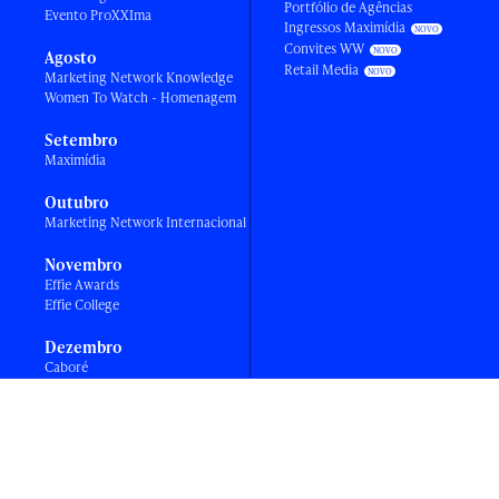
Portfólio de Agências
Evento ProXXIma
Ingressos Maximídia
Convites WW
Agosto
Retail Media
Marketing Network Knowledge
Women To Watch - Homenagem
Setembro
Maximídia
Outubro
Marketing Network Internacional
Novembro
Effie Awards
Effie College
Dezembro
Caboré
VOLTAR AO TOPO