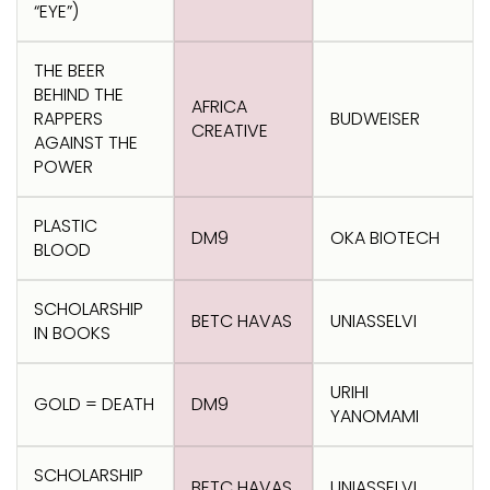
Transformation
Goals
“EYE”)
Creative
Creative Brand
Entertainment
Entertainment
Media
Innovation
Titanium
Commerce
for Music
THE BEER
Creative
Entertainment
Luxury
BEHIND THE
Creative Data
Business
Entertainment
for Gaming
Outdoor
AFRICA
RAPPERS
BUDWEISER
Transformation
for Sport
CREATIVE
AGAINST THE
Creative
Creative
Film
Entertainment
Pharma
Media
POWER
Effectiveness
Commerce
for Music
Creative
Creative Data
Film Craft
Entertainment
PR
Outdoor
PLASTIC
Strategy
for Sport
DM9
OKA BIOTECH
BLOOD
SCHOLARSHIP
BETC HAVAS
UNIASSELVI
IN BOOKS
URIHI
GOLD = DEATH
DM9
YANOMAMI
SCHOLARSHIP
BETC HAVAS
UNIASSELVI