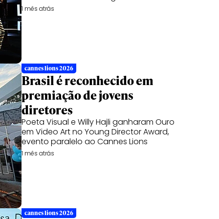
1 mês atrás
cannes lions 2026
Brasil é reconhecido em
premiação de jovens
diretores
Poeta Visual e Willy Hajli ganharam Ouro
em Video Art no Young Director Award,
evento paralelo ao Cannes Lions
1 mês atrás
cannes lions 2026