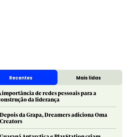
Print & Publishing
Pharma
Social & Creator
PR
Sustainable Development Goals
Print & Publishing
Recentes
Mais lidas
Titanium
Social & Creator
Sustainable Development Goals
A importância de redes pessoais para a
construção da liderança
Titanium
Depois da Grapa, Dreamers adiciona Oma
Creators
Guaraná Antarctica e PlayStation criam