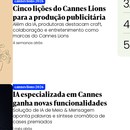
3
cannes lions 2026
Cinco lições do Cannes Lions
para a produção publicitária
4
Além da IA, produtoras destacam craft,
colaboração e entretenimento como
marcas do Cannes Lions
5
4 semanas atrás
cannes lions 2026
IA especializada em Cannes
ganha novas funcionalidades
Solução de IA de Meio & Mensagem
aponta palavras e síntese cromática de
cases premiados
1 mês atrás