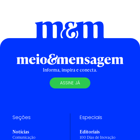
Informa, inspira e conecta.
ASSINE JÁ
Seções
Especiais
Notícias
Editoriais
Comunicação
100 Dias de Inovação