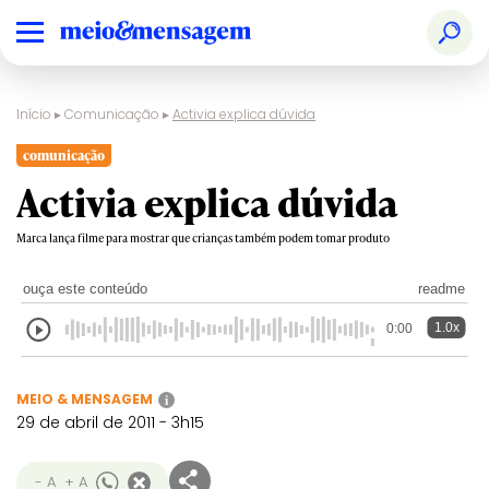
Início
▸
Comunicação
▸
Activia explica dúvida
comunicação
Activia explica dúvida
Marca lança filme para mostrar que crianças também podem tomar produto
ouça este conteúdo
readme
1.0x
0:00
MEIO & MENSAGEM
i
29 de abril de 2011 - 3h15
- A
+ A