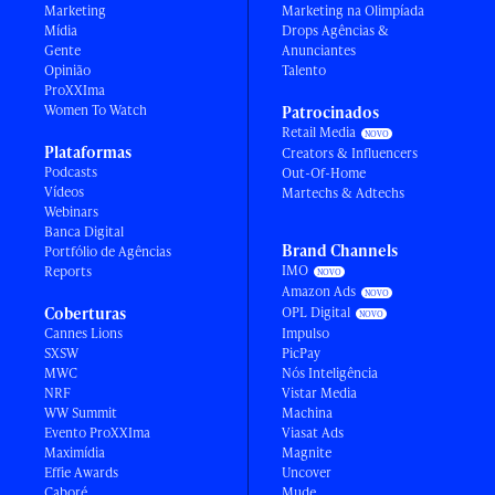
Marketing
Marketing na Olimpíada
Mídia
Drops Agências &
Gente
Anunciantes
Opinião
Talento
ProXXIma
Women To Watch
Patrocinados
Retail Media
Plataformas
Creators & Influencers
Podcasts
Out-Of-Home
Vídeos
Martechs & Adtechs
Webinars
Banca Digital
Brand Channels
Portfólio de Agências
IMO
Reports
Amazon Ads
Coberturas
OPL Digital
Cannes Lions
Impulso
SXSW
PicPay
MWC
Nós Inteligência
NRF
Vistar Media
WW Summit
Machina
Evento ProXXIma
Viasat Ads
Maximídia
Magnite
Effie Awards
Uncover
Caboré
Mude