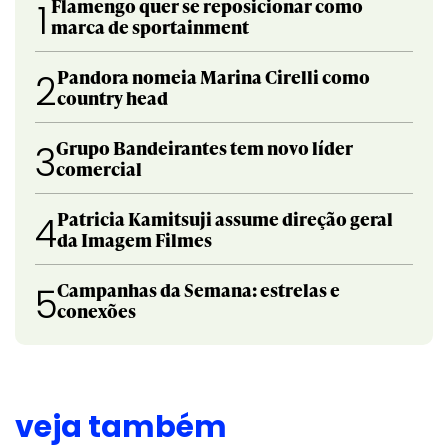
Flamengo quer se reposicionar como
1
marca de sportainment
Pandora nomeia Marina Cirelli como
2
country head
Grupo Bandeirantes tem novo líder
3
comercial
Patricia Kamitsuji assume direção geral
4
da Imagem Filmes
Campanhas da Semana: estrelas e
5
conexões
veja também