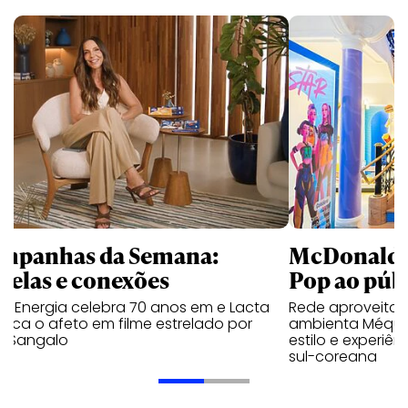
mpanhas da Semana:
McDonald’s 
trelas e conexões
Pop ao públ
a Energia celebra 70 anos em e Lacta
Rede aproveita
aca o afeto em filme estrelado por
ambienta Méqui 
te Sangalo
estilo e experiên
sul-coreana