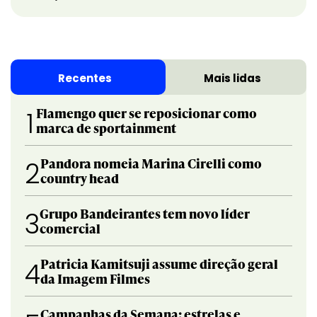
Recentes
Mais lidas
Flamengo quer se reposicionar como
1
marca de sportainment
Pandora nomeia Marina Cirelli como
2
country head
Grupo Bandeirantes tem novo líder
3
comercial
Patricia Kamitsuji assume direção geral
4
da Imagem Filmes
Campanhas da Semana: estrelas e