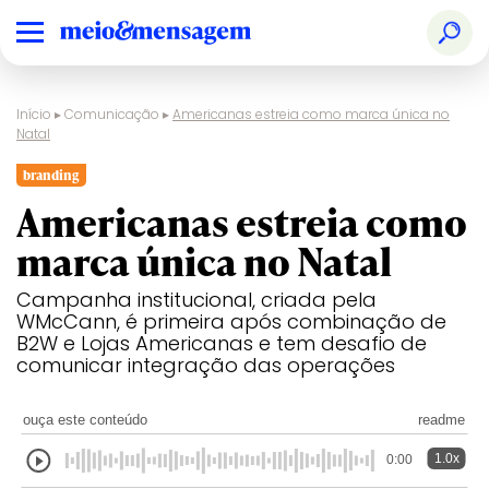
Início
▸
Comunicação
▸
Americanas estreia como marca única no
Natal
branding
Americanas estreia como
marca única no Natal
Campanha institucional, criada pela
WMcCann, é primeira após combinação de
B2W e Lojas Americanas e tem desafio de
comunicar integração das operações
ouça este conteúdo
readme
1.0x
0:00