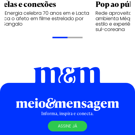
trelas e conexões
Pop ao públ
a Energia celebra 70 anos em e Lacta
Rede aproveita
aca o afeto em filme estrelado por
ambienta Méqui 
te Sangalo
estilo e experiên
sul-coreana
Informa, inspira e conecta.
ASSINE JÁ