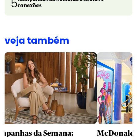
5
conexões
veja também
mpanhas da Semana:
McDonald’s 