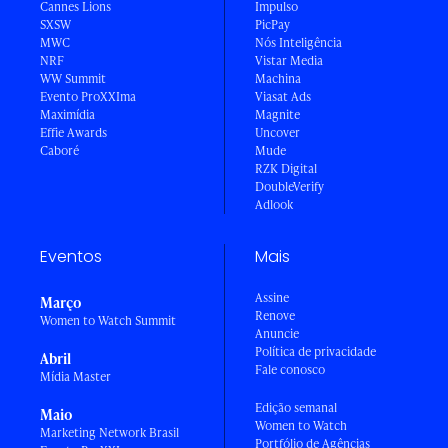
Cannes Lions
Impulso
SXSW
PicPay
MWC
Nós Inteligência
NRF
Vistar Media
WW Summit
Machina
Evento ProXXIma
Viasat Ads
Maximídia
Magnite
Effie Awards
Uncover
Caboré
Mude
RZK Digital
DoubleVerify
Adlook
Eventos
Mais
Assine
Março
Renove
Women to Watch Summit
Anuncie
Política de privacidade
Abril
Fale conosco
Mídia Master
Edição semanal
Maio
Women to Watch
Marketing Network Brasil
Portfólio de Agências