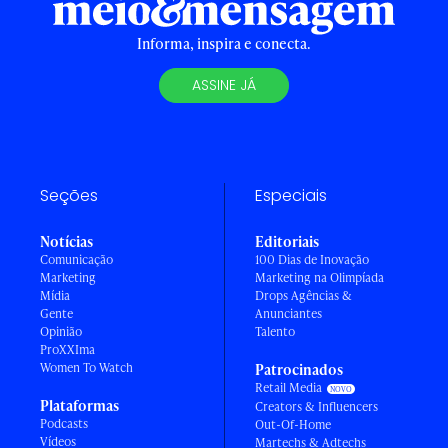
Informa, inspira e conecta.
ASSINE JÁ
Seções
Especiais
Notícias
Editoriais
Comunicação
100 Dias de Inovação
Marketing
Marketing na Olimpíada
Mídia
Drops Agências &
Gente
Anunciantes
Opinião
Talento
ProXXIma
Women To Watch
Patrocinados
Retail Media
Plataformas
Creators & Influencers
Podcasts
Out-Of-Home
Vídeos
Martechs & Adtechs