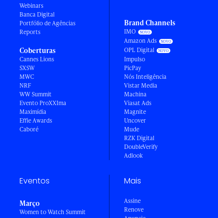
Webinars
Banca Digital
Brand Channels
Portfólio de Agências
IMO
Reports
Amazon Ads
Coberturas
OPL Digital
Cannes Lions
Impulso
SXSW
PicPay
MWC
Nós Inteligência
NRF
Vistar Media
WW Summit
Machina
Evento ProXXIma
Viasat Ads
Maximídia
Magnite
Effie Awards
Uncover
Caboré
Mude
RZK Digital
DoubleVerify
Adlook
Eventos
Mais
Assine
Março
Renove
Women to Watch Summit