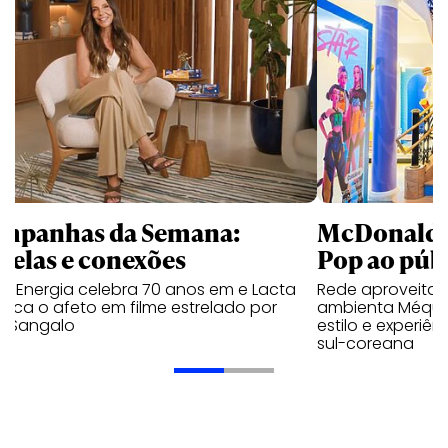
mpanhas da Semana:
McDonald’s 
trelas e conexões
Pop ao públ
a Energia celebra 70 anos em e Lacta
Rede aproveita
aca o afeto em filme estrelado por
ambienta Méqui 
te Sangalo
estilo e experiên
sul-coreana