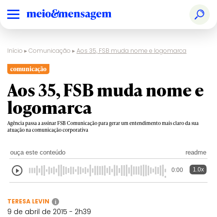
Início
▸
Comunicação
▸
Aos 35, FSB muda nome e logomarca
comunicação
Aos 35, FSB muda nome e
logomarca
Agência passa a assinar FSB Comunicação para gerar um entendimento mais claro da sua
atuação na comunicação corporativa
ouça este conteúdo
readme
1.0x
0:00
TERESA LEVIN
i
9 de abril de 2015 - 2h39