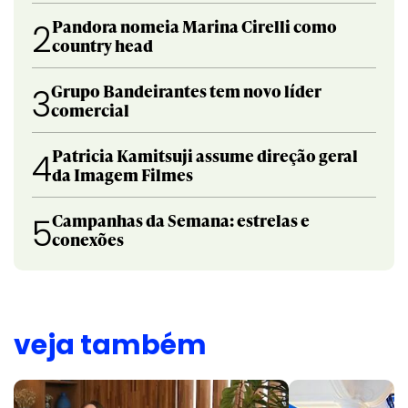
Pandora nomeia Marina Cirelli como
2
country head
Grupo Bandeirantes tem novo líder
3
comercial
Patricia Kamitsuji assume direção geral
4
da Imagem Filmes
Campanhas da Semana: estrelas e
5
conexões
veja também