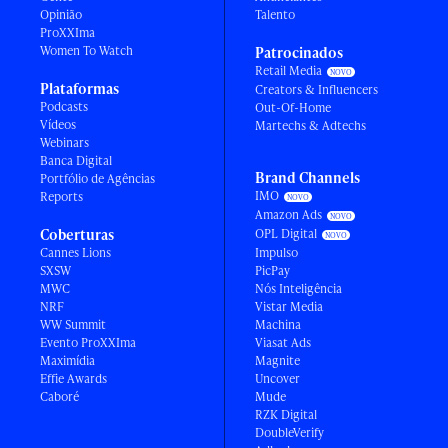
Opinião
Talento
ProXXIma
Women To Watch
Patrocinados
Retail Media
Plataformas
Creators & Influencers
Podcasts
Out-Of-Home
Vídeos
Martechs & Adtechs
Webinars
Banca Digital
Brand Channels
Portfólio de Agências
IMO
Reports
Amazon Ads
Coberturas
OPL Digital
Cannes Lions
Impulso
SXSW
PicPay
MWC
Nós Inteligência
NRF
Vistar Media
WW Summit
Machina
Evento ProXXIma
Viasat Ads
Maximídia
Magnite
Effie Awards
Uncover
Caboré
Mude
RZK Digital
DoubleVerify